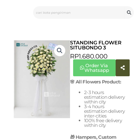
Skip
Search
to
content
STANDING FLOWER
SITUBONDO 3
RP
1.680.000
Order Via
Whatsapp
🌸 All Flowers Product:
2-3 hours
estimation delivery
within city
3-4 hours
estimation delivery
inter-cities
100% free delivery
within city
🎁 Hampers, Custom