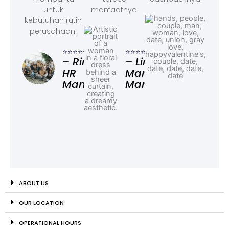
untuk
manfaatnya.
kebutuhan rutin
perusahaan.
⭐⭐⭐
– F
⭐⭐⭐⭐⭐
⭐⭐⭐⭐⭐
Ad
– Rina,
– Linda,
HR
Marketing
Manager
Manager
ABOUT US
OUR LOCATION
OPERATIONAL HOURS