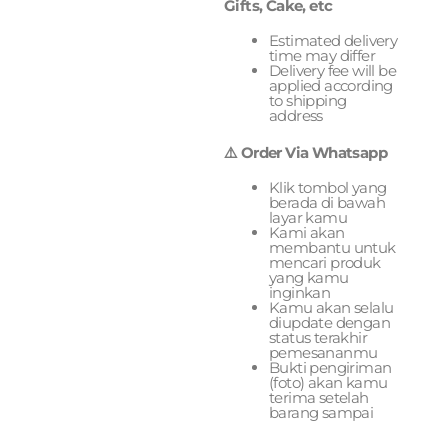
Gifts, Cake, etc
Estimated delivery
time may differ
Delivery fee will be
applied according
to shipping
address
⚠️ Order Via Whatsapp
Klik tombol yang
berada di bawah
layar kamu
Kami akan
membantu untuk
mencari produk
yang kamu
inginkan
Kamu akan selalu
diupdate dengan
status terakhir
pemesananmu
Bukti pengiriman
(foto) akan kamu
terima setelah
barang sampai