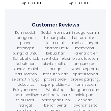
Rp
1.680.000
Rp
1.680.000
Customer Reviews
Kami sudah
Sudah lebih dari
Sebagai admin
langganan
1 tahun pakai
kantor, aplikasi
pesan
jasa Untuk
mobile sangat
karangan
Sahabat untuk
membantu
bunga di Untuk
kebutuhan
karena order
Sahabat untuk
event dan relasi
bisa dilakukan
kebutuhan
bisnis. Kualitas
langsung dari
kantor—mulai
bunga
WhatsApp atau
dari ucapan
konsisten dan
aplikasi tanpa
selamat hingga
proses order
proses panjang.
dukacita.
super praktis via
Kami sudah
Pelayanannya
WhatsApp.
langganan dan
cepat, hasilnya
Cashback untuk
selalu puas
selalu rapi, .
pelanggan rutin
dengan
Sangat
benar-benar
layanan serta
membantu
terasa
cashbacknya.