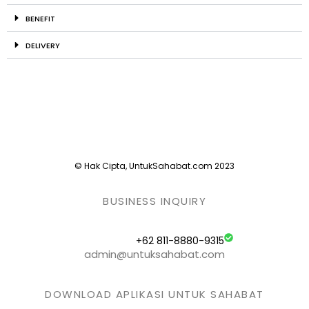
BENEFIT
DELIVERY
© Hak Cipta, UntukSahabat.com 2023
BUSINESS INQUIRY
+62 811-8880-9315
admin@untuksahabat.com
DOWNLOAD APLIKASI UNTUK SAHABAT