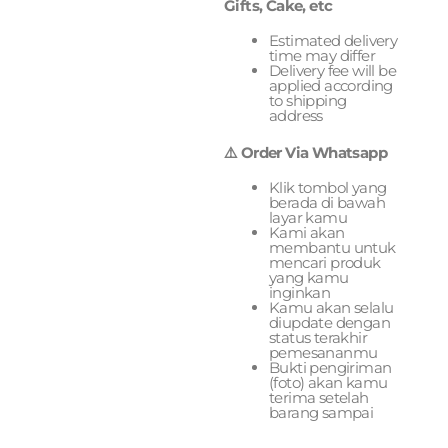
Gifts, Cake, etc
Estimated delivery
time may differ
Delivery fee will be
applied according
to shipping
address
⚠️ Order Via Whatsapp
Klik tombol yang
berada di bawah
layar kamu
Kami akan
membantu untuk
mencari produk
yang kamu
inginkan
Kamu akan selalu
diupdate dengan
status terakhir
pemesananmu
Bukti pengiriman
(foto) akan kamu
terima setelah
barang sampai