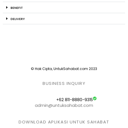
BENEFIT
DELIVERY
© Hak Cipta, UntukSahabat.com 2023
BUSINESS INQUIRY
+62 811-8880-9315
admin@untuksahabat.com
DOWNLOAD APLIKASI UNTUK SAHABAT