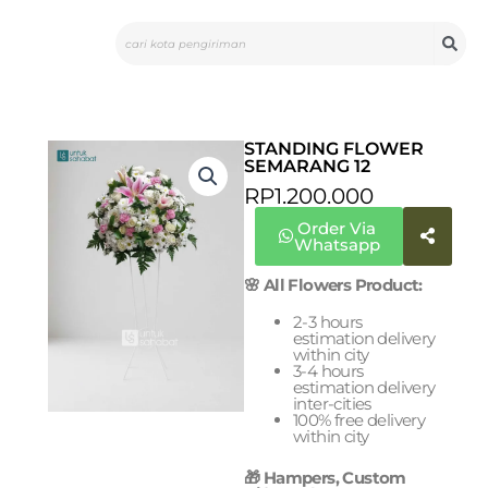
Skip
Search
to
content
STANDING FLOWER
SEMARANG 12
RP
1.200.000
Order Via
Whatsapp
🌸 All Flowers Product:
2-3 hours
estimation delivery
within city
3-4 hours
estimation delivery
inter-cities
100% free delivery
within city
🎁 Hampers, Custom