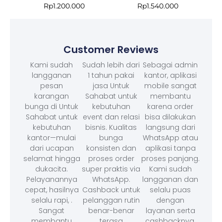
Rp
1.200.000
Rp
1.540.000
Customer Reviews
Kami sudah
Sudah lebih dari
Sebagai admin
langganan
1 tahun pakai
kantor, aplikasi
pesan
jasa Untuk
mobile sangat
karangan
Sahabat untuk
membantu
bunga di Untuk
kebutuhan
karena order
Sahabat untuk
event dan relasi
bisa dilakukan
kebutuhan
bisnis. Kualitas
langsung dari
kantor—mulai
bunga
WhatsApp atau
dari ucapan
konsisten dan
aplikasi tanpa
selamat hingga
proses order
proses panjang.
dukacita.
super praktis via
Kami sudah
Pelayanannya
WhatsApp.
langganan dan
cepat, hasilnya
Cashback untuk
selalu puas
selalu rapi, .
pelanggan rutin
dengan
Sangat
benar-benar
layanan serta
membantu
terasa
cashbacknya.