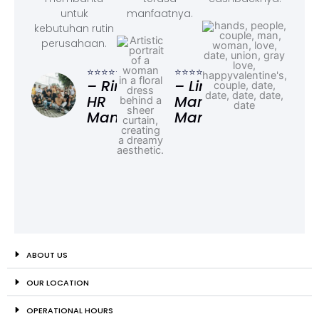
untuk
manfaatnya.
kebutuhan rutin
perusahaan.
⭐⭐⭐
– F
⭐⭐⭐⭐⭐
⭐⭐⭐⭐⭐
Ad
– Rina,
– Linda,
HR
Marketing
Manager
Manager
ABOUT US
OUR LOCATION
OPERATIONAL HOURS