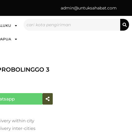
admin@untuksahabat.com
Search
ALUKU
PAPUA
PROBOLINGGO 3
atsapp
ivery within city
very inter-cities