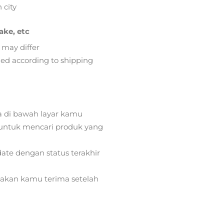
 city
ake, etc
 may differ
lied according to shipping
a di bawah layar kamu
ntuk mencari produk yang
ate dengan status terakhir
) akan kamu terima setelah