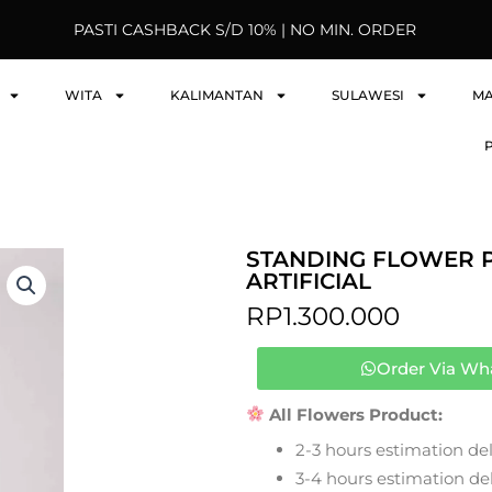
PASTI CASHBACK S/D 10% | NO MIN. ORDER
WITA
KALIMANTAN
SULAWESI
M
STANDING FLOWER 
ARTIFICIAL
RP
1.300.000
Order Via Wh
All Flowers Product:
2-3 hours estimation del
3-4 hours estimation deli