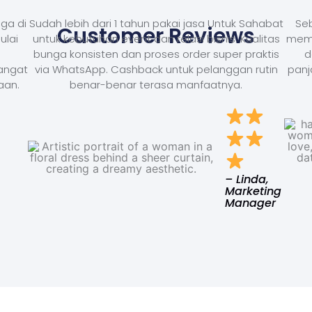
ga di
Sudah lebih dari 1 tahun pakai jasa Untuk Sahabat
Seb
Customer Reviews
ulai
untuk kebutuhan event dan relasi bisnis. Kualitas
memb
bunga konsisten dan proses order super praktis
d
Sangat
via WhatsApp. Cashback untuk pelanggan rutin
panj
aan.
benar-benar terasa manfaatnya.
– Linda,
Marketing
Manager