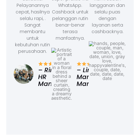
Pelayanannya
WhatsApp.
langganan dan
cepat, hasilnya
Cashback untuk
selalu puas
selalu rapi, .
pelanggan rutin
dengan
Sangat
benar-benar
layanan serta
membantu
terasa
cashbacknya.
untuk
manfaatnya.
kebutuhan rutin
perusahaan.
– F
Ad
– Rina,
– Linda,
HR
Marketing
Manager
Manager