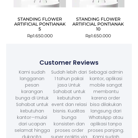
STANDING FLOWER
STANDING FLOWER
ARTIFICIAL PONTIANAK
ARTIFICIAL PONTIANAK
5
10
Rp
1.650.000
Rp
1.650.000
Customer Reviews
Kami sudah
Sudah lebih dari
Sebagai admin
langganan
1 tahun pakai
kantor, aplikasi
pesan
jasa Untuk
mobile sangat
karangan
Sahabat untuk
membantu
bunga di Untuk
kebutuhan
karena order
Sahabat untuk
event dan relasi
bisa dilakukan
kebutuhan
bisnis. Kualitas
langsung dari
kantor—mulai
bunga
WhatsApp atau
dari ucapan
konsisten dan
aplikasi tanpa
selamat hingga
proses order
proses panjang.
dukacita.
super praktis via
Kami sudah