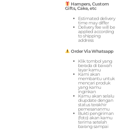
Hampers, Custom
Gifts, Cake, etc
Estimated delivery
time may differ
Delivery fee will be
applied according
to shipping
address
Order Via Whatsapp
Klik tombol yang
berada di bawah
layar kamu
Kami akan
membantu untuk
mencari produk
yang kamu
inginkan
Kamu akan selalu
diupdate dengan
status terakhir
pemesananmu
Bukti pengiriman
(foto) akan kamu
terima setelah
barang sampai