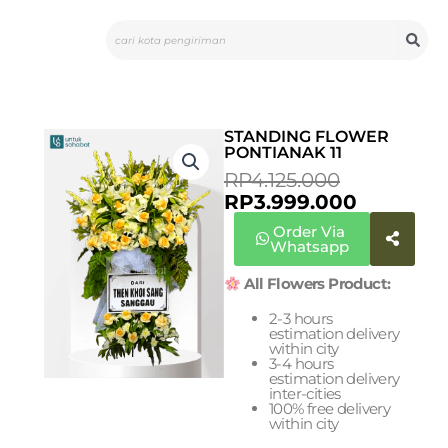
Skip
Search
to
content
STANDING FLOWER
PONTIANAK 11
ORIGINA
CURREN
RP
4.125.000
PRICE
PRICE
RP
3.999.000
WAS:
IS:
Order Via
RP4.125.0
RP3.999.
Whatsapp
All Flowers Product:
2-3 hours
estimation delivery
within city
3-4 hours
estimation delivery
inter-cities
100% free delivery
within city