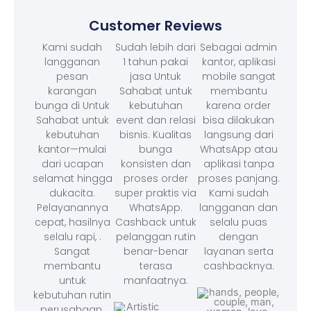
Customer Reviews
Kami sudah
Sudah lebih dari
Sebagai admin
langganan
1 tahun pakai
kantor, aplikasi
pesan
jasa Untuk
mobile sangat
karangan
Sahabat untuk
membantu
bunga di Untuk
kebutuhan
karena order
Sahabat untuk
event dan relasi
bisa dilakukan
kebutuhan
bisnis. Kualitas
langsung dari
kantor—mulai
bunga
WhatsApp atau
dari ucapan
konsisten dan
aplikasi tanpa
selamat hingga
proses order
proses panjang.
dukacita.
super praktis via
Kami sudah
Pelayanannya
WhatsApp.
langganan dan
cepat, hasilnya
Cashback untuk
selalu puas
selalu rapi, .
pelanggan rutin
dengan
Sangat
benar-benar
layanan serta
membantu
terasa
cashbacknya.
untuk
manfaatnya.
kebutuhan rutin
perusahaan.