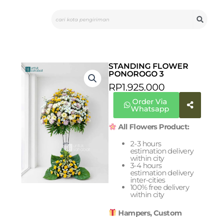
Skip
Search
to
content
STANDING FLOWER
PONOROGO 3
RP
1.925.000
Order Via
Whatsapp
All Flowers Product:
2-3 hours
estimation delivery
within city
3-4 hours
estimation delivery
inter-cities
100% free delivery
within city
Hampers, Custom