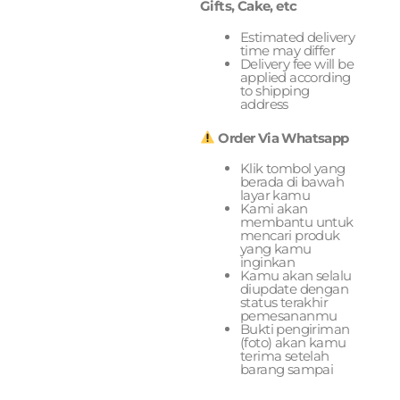
Gifts, Cake, etc
Estimated delivery
time may differ
Delivery fee will be
applied according
to shipping
address
Order Via Whatsapp
Klik tombol yang
berada di bawah
layar kamu
Kami akan
membantu untuk
mencari produk
yang kamu
inginkan
Kamu akan selalu
diupdate dengan
status terakhir
pemesananmu
Bukti pengiriman
(foto) akan kamu
terima setelah
barang sampai