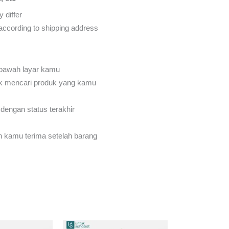
 differ
d according to shipping address
 bawah layar kamu
k mencari produk yang kamu
dengan status terakhir
an kamu terima setelah barang