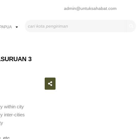
admin@untuksahabat.com
Search
PAPUA
ASURUAN 3
atsapp
y within city
 inter-cities
ty
, etc