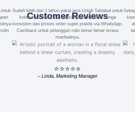
Untuk
Sudah lebih dari 1 tahun pakai jasa Untuk Sahabat untuk
Sebag
Customer Reviews
apan
kebutuhan event dan relasi bisnis. Kualitas bunga
kare
silnya
konsisten dan proses order super praktis via WhatsApp.
a
rutin
Cashback untuk pelanggan rutin benar-benar terasa
la
manfaatnya.
⭐⭐⭐⭐⭐
– Linda, Marketing Manager