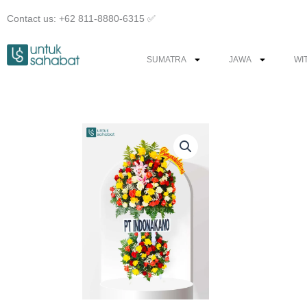
Skip
Contact us: +62 811-8880-6315 ✅︎
to
content
SUMATRA
JAWA
WI