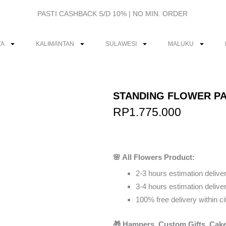
PASTI CASHBACK S/D 10% | NO MIN. ORDER
TA
KALIMANTAN
SULAWESI
MALUKU
STANDING FLOWER P
RP
1.775.000
Order Via Wh
🌸 All Flowers Product:
2-3 hours estimation deliver
3-4 hours estimation delivery
100% free delivery within ci
🎁 Hampers, Custom Gifts, Cake