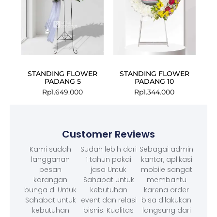
STANDING FLOWER
STANDING FLOWER
PADANG 5
PADANG 10
Rp
1.649.000
Rp
1.344.000
Customer Reviews
Kami sudah
Sudah lebih dari
Sebagai admin
langganan
1 tahun pakai
kantor, aplikasi
pesan
jasa Untuk
mobile sangat
karangan
Sahabat untuk
membantu
bunga di Untuk
kebutuhan
karena order
Sahabat untuk
event dan relasi
bisa dilakukan
kebutuhan
bisnis. Kualitas
langsung dari