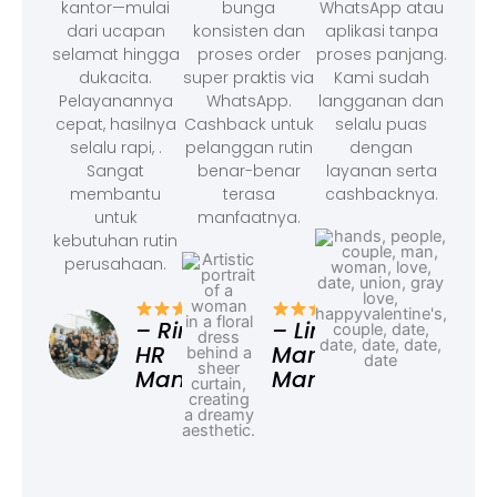
kantor—mulai
bunga
WhatsApp atau
dari ucapan
konsisten dan
aplikasi tanpa
selamat hingga
proses order
proses panjang.
dukacita.
super praktis via
Kami sudah
Pelayanannya
WhatsApp.
langganan dan
cepat, hasilnya
Cashback untuk
selalu puas
selalu rapi, .
pelanggan rutin
dengan
Sangat
benar-benar
layanan serta
membantu
terasa
cashbacknya.
untuk
manfaatnya.
kebutuhan rutin
perusahaan.
– F
Ad
– Rina,
– Linda,
HR
Marketing
Manager
Manager