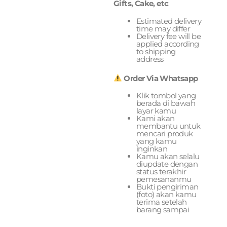
Gifts, Cake, etc
Estimated delivery
time may differ
Delivery fee will be
applied according
to shipping
address
Order Via Whatsapp
Klik tombol yang
berada di bawah
layar kamu
Kami akan
membantu untuk
mencari produk
yang kamu
inginkan
Kamu akan selalu
diupdate dengan
status terakhir
pemesananmu
Bukti pengiriman
(foto) akan kamu
terima setelah
barang sampai