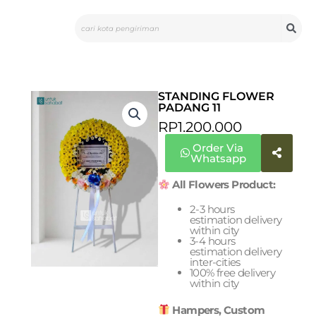
Skip
Search
to
content
STANDING FLOWER
PADANG 11
RP
1.200.000
Order Via
Whatsapp
All Flowers Product:
2-3 hours
estimation delivery
within city
3-4 hours
estimation delivery
inter-cities
100% free delivery
within city
Hampers, Custom