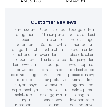
Rp
1.530.000
Rp
1.440.000
Customer Reviews
Kami sudah
Sudah lebih dari
Sebagai admin
langganan
1 tahun pakai
kantor, aplikasi
pesan
jasa Untuk
mobile sangat
karangan
Sahabat untuk
membantu
bunga di Untuk
kebutuhan
karena order
Sahabat untuk
event dan relasi
bisa dilakukan
kebutuhan
bisnis. Kualitas
langsung dari
kantor—mulai
bunga
WhatsApp atau
dari ucapan
konsisten dan
aplikasi tanpa
selamat hingga
proses order
proses panjang.
dukacita.
super praktis via
Kami sudah
Pelayanannya
WhatsApp.
langganan dan
cepat, hasilnya
Cashback untuk
selalu puas
selalu rapi, .
pelanggan rutin
dengan
Sangat
benar-benar
layanan serta
membantu
terasa
cashbacknya.