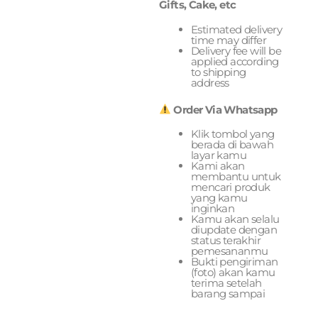
Gifts, Cake, etc
Estimated delivery
time may differ
Delivery fee will be
applied according
to shipping
address
Order Via Whatsapp
Klik tombol yang
berada di bawah
layar kamu
Kami akan
membantu untuk
mencari produk
yang kamu
inginkan
Kamu akan selalu
diupdate dengan
status terakhir
pemesananmu
Bukti pengiriman
(foto) akan kamu
terima setelah
barang sampai