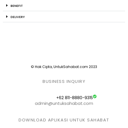
BENEFIT
DELIVERY
© Hak Cipta, UntukSahabat.com 2023
BUSINESS INQUIRY
+62 811-8880-9315
admin@untuksahabat.com
DOWNLOAD APLIKASI UNTUK SAHABAT