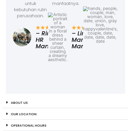
untuk
manfaatnya.
kebutuhan rutin
perusahaan.
– F
Ad
– Rina,
– Linda,
HR
Marketing
Manager
Manager
ABOUT US
OUR LOCATION
OPERATIONAL HOURS