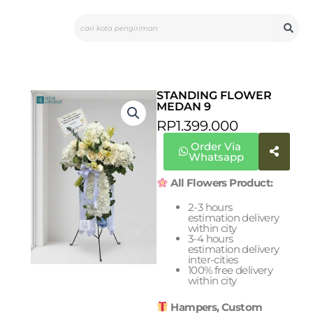
Skip
Search
to
content
STANDING FLOWER
MEDAN 9
RP
1.399.000
Order Via
Whatsapp
All Flowers Product:
2-3 hours
estimation delivery
within city
3-4 hours
estimation delivery
inter-cities
100% free delivery
within city
Hampers, Custom