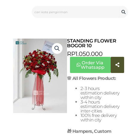
Skip
Search
to
content
STANDING FLOWER
BOGOR 10
RP
1.050.000
Order Via
Whatsapp
🌸 All Flowers Product:
2-3 hours
estimation delivery
within city
3-4 hours
estimation delivery
inter-cities
100% free delivery
within city
🎁 Hampers, Custom