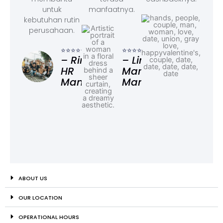
untuk
manfaatnya.
kebutuhan rutin
perusahaan.
⭐⭐⭐
– F
⭐⭐⭐⭐⭐
⭐⭐⭐⭐⭐
Ad
– Rina,
– Linda,
HR
Marketing
Manager
Manager
ABOUT US
OUR LOCATION
OPERATIONAL HOURS