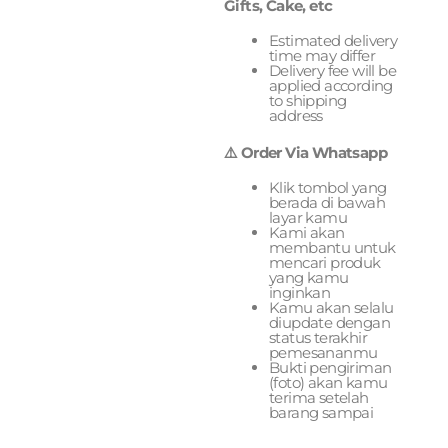
Gifts, Cake, etc
Estimated delivery
time may differ
Delivery fee will be
applied according
to shipping
address
⚠️ Order Via Whatsapp
Klik tombol yang
berada di bawah
layar kamu
Kami akan
membantu untuk
mencari produk
yang kamu
inginkan
Kamu akan selalu
diupdate dengan
status terakhir
pemesananmu
Bukti pengiriman
(foto) akan kamu
terima setelah
barang sampai