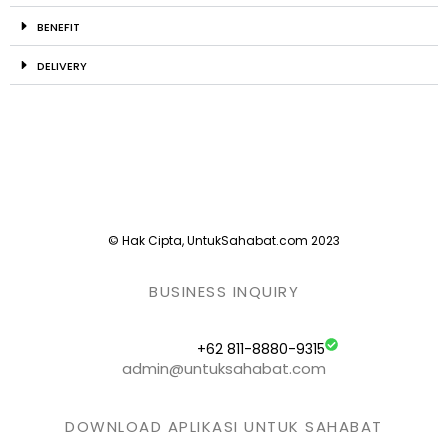
BENEFIT
DELIVERY
© Hak Cipta, UntukSahabat.com 2023
BUSINESS INQUIRY
+62 811-8880-9315
admin@untuksahabat.com
DOWNLOAD APLIKASI UNTUK SAHABAT