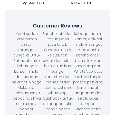
Rp
1.440.000
Rp
1.450.000
Customer Reviews
Kami sudah
Sudah lebih dari
Sebagai admin
langganan
1 tahun pakai
kantor, aplikasi
pesan
jasa Untuk
mobile sangat
karangan
Sahabat untuk
membantu
bunga di Untuk
kebutuhan
karena order
Sahabat untuk
event dan relasi
bisa dilakukan
kebutuhan
bisnis. Kualitas
langsung dari
kantor—mulai
bunga
WhatsApp atau
dari ucapan
konsisten dan
aplikasi tanpa
selamat hingga
proses order
proses panjang.
dukacita.
super praktis via
Kami sudah
Pelayanannya
WhatsApp.
langganan dan
cepat, hasilnya
Cashback untuk
selalu puas
selalu rapi, .
pelanggan rutin
dengan
Sangat
benar-benar
layanan serta
membantu
terasa
cashbacknya.