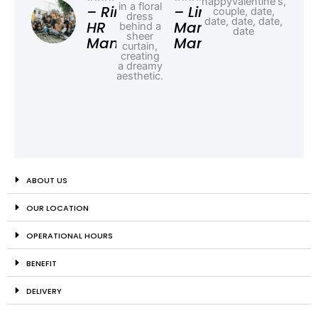
Ad
– Rina,
– Linda,
HR
Marketing
Manager
Manager
ABOUT US
OUR LOCATION
OPERATIONAL HOURS
BENEFIT
DELIVERY