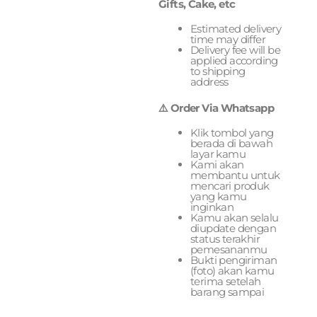
Gifts, Cake, etc
Estimated delivery
time may differ
Delivery fee will be
applied according
to shipping
address
⚠️ Order Via Whatsapp
Klik tombol yang
berada di bawah
layar kamu
Kami akan
membantu untuk
mencari produk
yang kamu
inginkan
Kamu akan selalu
diupdate dengan
status terakhir
pemesananmu
Bukti pengiriman
(foto) akan kamu
terima setelah
barang sampai