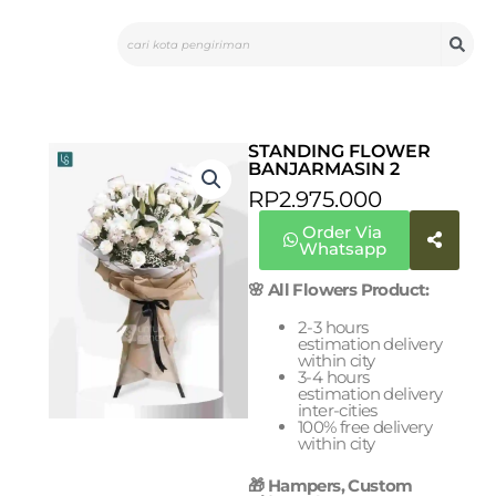
Skip
Search
to
content
STANDING FLOWER
BANJARMASIN 2
RP
2.975.000
Order Via
Whatsapp
🌸 All Flowers Product:
2-3 hours
estimation delivery
within city
3-4 hours
estimation delivery
inter-cities
100% free delivery
within city
🎁 Hampers, Custom