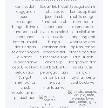
Kami sudah
Sudah lebih dari
Sebagai admin
langganan
1 tahun pakai
kantor, aplikasi
pesan
jasa Untuk
mobile sangat
karangan
Sahabat untuk
membantu
bunga di Untuk
kebutuhan
karena order
Sahabat untuk
event dan relasi
bisa dilakukan
kebutuhan
bisnis. Kualitas
langsung dari
kantor—mulai
bunga
WhatsApp atau
dari ucapan
konsisten dan
aplikasi tanpa
selamat hingga
proses order
proses panjang.
dukacita.
super praktis via
Kami sudah
Pelayanannya
WhatsApp.
langganan dan
cepat, hasilnya
Cashback untuk
selalu puas
selalu rapi, .
pelanggan rutin
dengan
Sangat
benar-benar
layanan serta
membantu
terasa
cashbacknya.
untuk
manfaatnya.
kebutuhan rutin
perusahaan.
⭐⭐⭐
– F
⭐⭐⭐⭐⭐
⭐⭐⭐⭐⭐