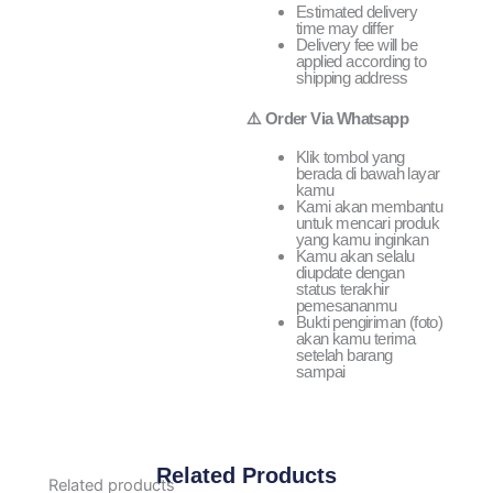
Estimated delivery
time may differ
Delivery fee will be
applied according to
shipping address
⚠️ Order Via Whatsapp
Klik tombol yang
berada di bawah layar
kamu
Kami akan membantu
untuk mencari produk
yang kamu inginkan
Kamu akan selalu
diupdate dengan
status terakhir
pemesananmu
Bukti pengiriman (foto)
akan kamu terima
setelah barang
sampai
Related Products
Related products