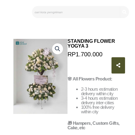
Skip
Search
to
content
STANDING FLOWER
YOGYA 3
RP
1.700.000
Order Via
Whatsapp
🌸 All Flowers Product:
2-3 hours estimation
delivery within city
3-4 hours estimation
delivery inter-cities
100% free delivery
within city
🎁 Hampers, Custom Gifts,
Cake, etc