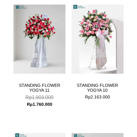
Current
Original
price
price
is:
was:
Rp1.760.000.
Rp1.903.000.
STANDING FLOWER
STANDING FLOWER
YOGYA 11
YOGYA 10
Rp
2.163.000
Rp
1.903.000
Rp
1.760.000