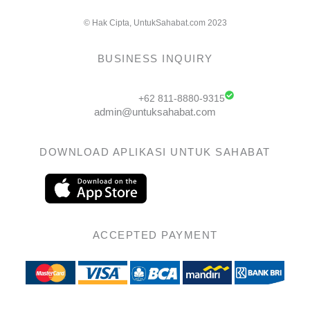
© Hak Cipta, UntukSahabat.com 2023
BUSINESS INQUIRY
+62 811-8880-9315
admin@untuksahabat.com
DOWNLOAD APLIKASI UNTUK SAHABAT
ACCEPTED PAYMENT