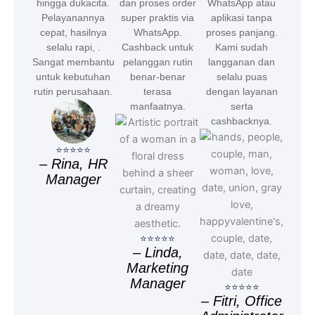
hingga dukacita.
dan proses order
WhatsApp atau
Pelayanannya
super praktis via
aplikasi tanpa
cepat, hasilnya
WhatsApp.
proses panjang.
selalu rapi, .
Cashback untuk
Kami sudah
Sangat membantu
pelanggan rutin
langganan dan
untuk kebutuhan
benar-benar
selalu puas
rutin perusahaan.
terasa
dengan layanan
manfaatnya.
serta
cashbacknya.
⭐⭐⭐⭐⭐
– Rina, HR
Manager
⭐⭐⭐⭐⭐
– Linda,
Marketing
Manager
⭐⭐⭐⭐⭐
– Fitri, Office