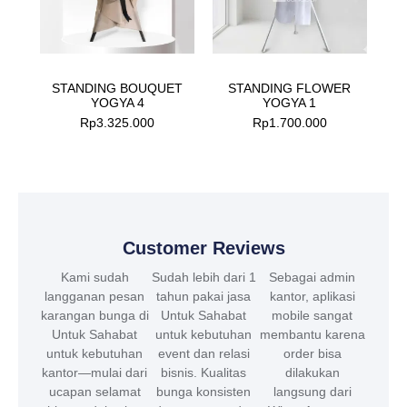
STANDING BOUQUET
STANDING FLOWER
YOGYA 4
YOGYA 1
Rp
3.325.000
Rp
1.700.000
Customer Reviews
Kami sudah
Sudah lebih dari 1
Sebagai admin
langganan pesan
tahun pakai jasa
kantor, aplikasi
karangan bunga di
Untuk Sahabat
mobile sangat
Untuk Sahabat
untuk kebutuhan
membantu karena
untuk kebutuhan
event dan relasi
order bisa
kantor—mulai dari
bisnis. Kualitas
dilakukan
ucapan selamat
bunga konsisten
langsung dari