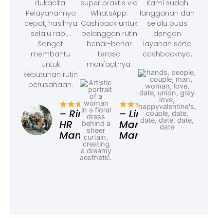
dukacita.
super praktis via
Kami sudah
Pelayanannya
WhatsApp.
langganan dan
cepat, hasilnya
Cashback untuk
selalu puas
selalu rapi, .
pelanggan rutin
dengan
Sangat
benar-benar
layanan serta
membantu
terasa
cashbacknya.
untuk
manfaatnya.
kebutuhan rutin
perusahaan.
– F
Ad
– Rina,
– Linda,
HR
Marketing
Manager
Manager