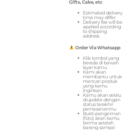
Gifts, Cake, etc
Estimated delivery
time may differ
Delivery fee will be
applied according
to shipping
address
Order Via Whatsapp
Klik tombol yang
berada di bawah
layar kamu
Kami akan
membantu untuk
mencari produk
yang kamu
inginkan
Kamu akan selalu
diupdate dengan
status terakhir
pemesananmu
Bukti pengiriman
(foto) akan kamu
terima setelah
barang sampai