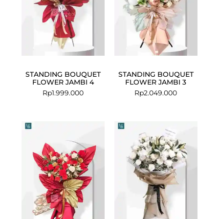
STANDING BOUQUET
STANDING BOUQUET
FLOWER JAMBI 4
FLOWER JAMBI 3
Rp
1.999.000
Rp
2.049.000
Current
Original
price
price
is:
was:
Rp2.221.000.
Rp2.270.00