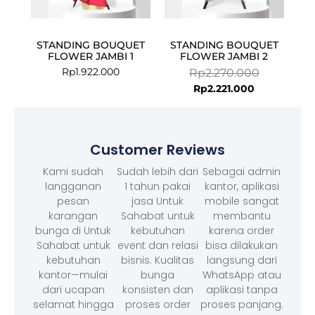
STANDING BOUQUET
STANDING BOUQUET
FLOWER JAMBI 1
FLOWER JAMBI 2
Rp
1.922.000
Rp
2.270.000
Rp
2.221.000
Customer Reviews
Kami sudah
Sudah lebih dari
Sebagai admin
langganan
1 tahun pakai
kantor, aplikasi
pesan
jasa Untuk
mobile sangat
karangan
Sahabat untuk
membantu
bunga di Untuk
kebutuhan
karena order
Sahabat untuk
event dan relasi
bisa dilakukan
kebutuhan
bisnis. Kualitas
langsung dari
kantor—mulai
bunga
WhatsApp atau
dari ucapan
konsisten dan
aplikasi tanpa
selamat hingga
proses order
proses panjang.