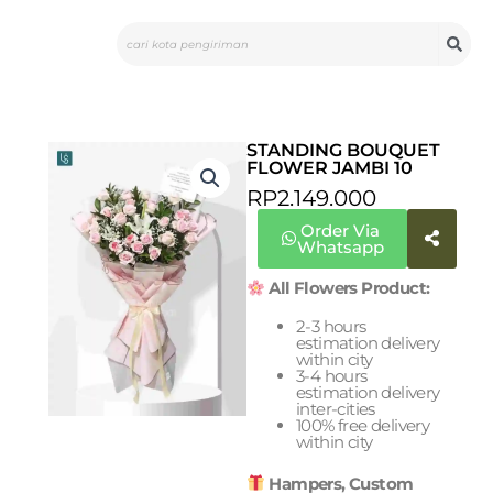
Skip
Search
to
content
STANDING BOUQUET
FLOWER JAMBI 10
RP
2.149.000
Order Via
Whatsapp
All Flowers Product:
2-3 hours
estimation delivery
within city
3-4 hours
estimation delivery
inter-cities
100% free delivery
within city
Hampers, Custom