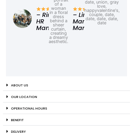
– F
Ad
– Rina,
– Linda,
HR
Marketing
Manager
Manager
ABOUT US
OUR LOCATION
OPERATIONAL HOURS
BENEFIT
DELIVERY