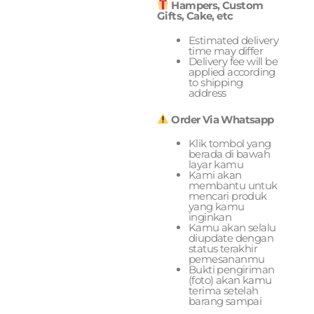
Hampers, Custom
Gifts, Cake, etc
Estimated delivery
time may differ
Delivery fee will be
applied according
to shipping
address
Order Via Whatsapp
Klik tombol yang
berada di bawah
layar kamu
Kami akan
membantu untuk
mencari produk
yang kamu
inginkan
Kamu akan selalu
diupdate dengan
status terakhir
pemesananmu
Bukti pengiriman
(foto) akan kamu
terima setelah
barang sampai