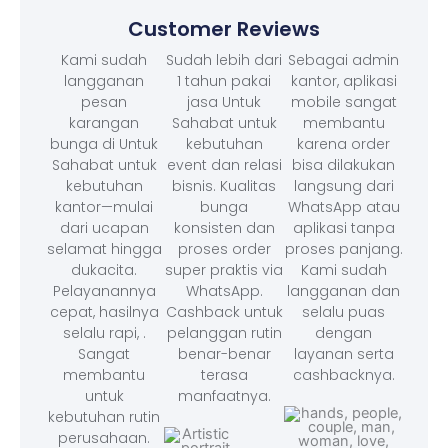
Customer Reviews
Kami sudah
Sudah lebih dari
Sebagai admin
langganan
1 tahun pakai
kantor, aplikasi
pesan
jasa Untuk
mobile sangat
karangan
Sahabat untuk
membantu
bunga di Untuk
kebutuhan
karena order
Sahabat untuk
event dan relasi
bisa dilakukan
kebutuhan
bisnis. Kualitas
langsung dari
kantor—mulai
bunga
WhatsApp atau
dari ucapan
konsisten dan
aplikasi tanpa
selamat hingga
proses order
proses panjang.
dukacita.
super praktis via
Kami sudah
Pelayanannya
WhatsApp.
langganan dan
cepat, hasilnya
Cashback untuk
selalu puas
selalu rapi, .
pelanggan rutin
dengan
Sangat
benar-benar
layanan serta
membantu
terasa
cashbacknya.
untuk
manfaatnya.
kebutuhan rutin
perusahaan.