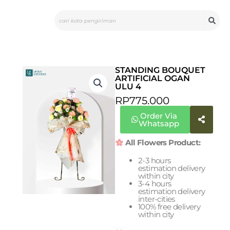
Skip
Search
to
content
STANDING BOUQUET
ARTIFICIAL OGAN
ULU 4
RP
775.000
Order Via
Whatsapp
All Flowers Product:
2-3 hours
estimation delivery
within city
3-4 hours
estimation delivery
inter-cities
100% free delivery
within city