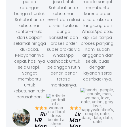
pesan
jasa Untuk
mobile sangat
karangan
Sahabat untuk
membantu
bunga di Untuk
kebutuhan
karena order
Sahabat untuk
event dan relasi
bisa dilakukan
kebutuhan
bisnis. Kualitas
langsung dari
kantor—mulai
bunga
WhatsApp atau
dari ucapan
konsisten dan
aplikasi tanpa
selamat hingga
proses order
proses panjang.
dukacita.
super praktis via
Kami sudah
Pelayanannya
WhatsApp.
langganan dan
cepat, hasilnya
Cashback untuk
selalu puas
selalu rapi, .
pelanggan rutin
dengan
Sangat
benar-benar
layanan serta
membantu
terasa
cashbacknya.
untuk
manfaatnya.
kebutuhan rutin
perusahaan.
– F
Ad
– Rina,
– Linda,
HR
Marketing
Manager
Manager