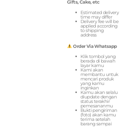
Gifts, Cake, etc
Estimated delivery
time may differ
Delivery fee will be
applied according
to shipping
address
Order Via Whatsapp
Klik tombol yang
berada di bawah
layar kamu
Kami akan
membantu untuk
mencari produk
yang kamu
inginkan
Kamu akan selalu
diupdate dengan
status terakhir
pemesananmu
Bukti pengiriman
(foto) akan kamu
terima setelah
barang sampai