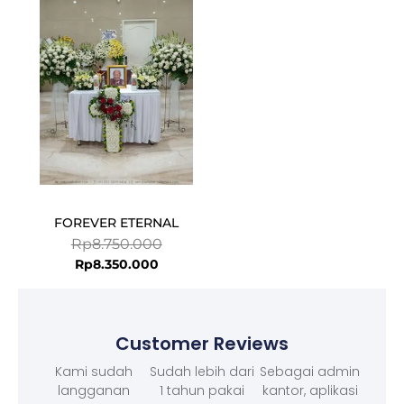
price
price
is:
was:
Rp8.350.000.
Rp8.750.000.
FOREVER ETERNAL
Rp
8.750.000
Rp
8.350.000
Customer Reviews
Kami sudah
Sudah lebih dari
Sebagai admin
langganan
1 tahun pakai
kantor, aplikasi