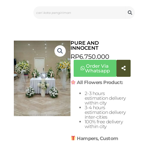
Skip
Search
to
content
PURE AND
INNOCENT
RP
6.750.000
Order Via
Whatsapp
All Flowers Product:
2-3 hours
estimation delivery
within city
3-4 hours
estimation delivery
inter-cities
100% free delivery
within city
Hampers, Custom