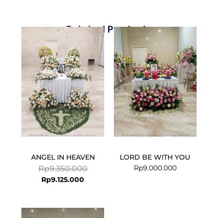
Related Products
Current
Original
price
price
is:
was:
Rp9.125.000.
Rp9.350.000.
ANGEL IN HEAVEN
LORD BE WITH YOU
Rp
9.000.000
Rp
9.350.000
Rp
9.125.000
Current
Original