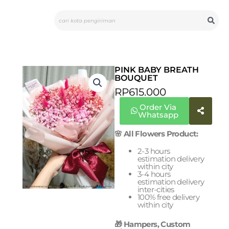
Skip
Search
to
content
PINK BABY BREATH
BOUQUET
RP
615.000
Order Via
Whatsapp
🌸 All Flowers Product:
2-3 hours
estimation delivery
within city
3-4 hours
estimation delivery
inter-cities
100% free delivery
within city
🎁 Hampers, Custom