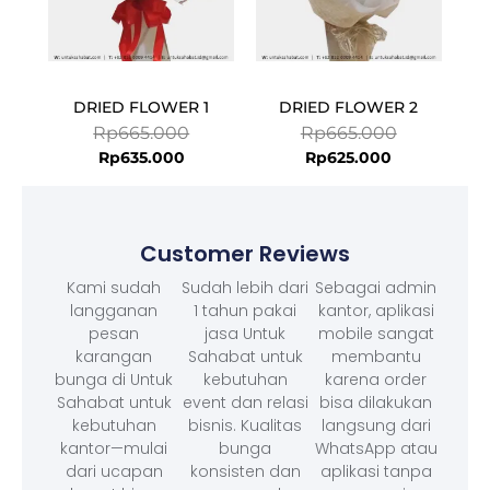
DRIED FLOWER 1
DRIED FLOWER 2
Rp
665.000
Rp
665.000
Rp
635.000
Rp
625.000
Customer Reviews
Kami sudah
Sudah lebih dari
Sebagai admin
langganan
1 tahun pakai
kantor, aplikasi
pesan
jasa Untuk
mobile sangat
karangan
Sahabat untuk
membantu
bunga di Untuk
kebutuhan
karena order
Sahabat untuk
event dan relasi
bisa dilakukan
kebutuhan
bisnis. Kualitas
langsung dari
kantor—mulai
bunga
WhatsApp atau
dari ucapan
konsisten dan
aplikasi tanpa