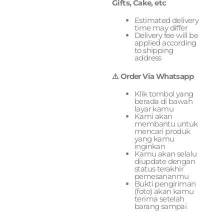
Gifts, Cake, etc
Estimated delivery
time may differ
Delivery fee will be
applied according
to shipping
address
⚠️ Order Via Whatsapp
Klik tombol yang
berada di bawah
layar kamu
Kami akan
membantu untuk
mencari produk
yang kamu
inginkan
Kamu akan selalu
diupdate dengan
status terakhir
pemesananmu
Bukti pengiriman
(foto) akan kamu
terima setelah
barang sampai