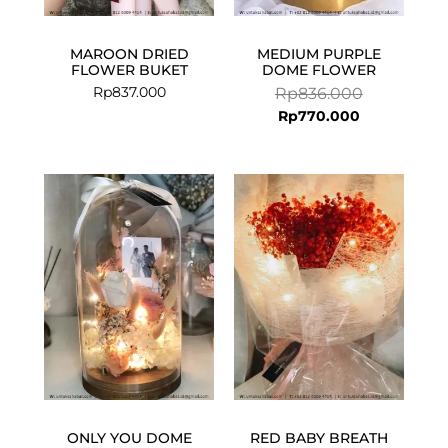
MAROON DRIED
MEDIUM PURPLE
FLOWER BUKET
DOME FLOWER
Rp
837.000
Rp
836.000
Rp
770.000
Current
Original
price
price
is:
was:
Rp1.420.000.
Rp1.463.000.
ONLY YOU DOME
RED BABY BREATH