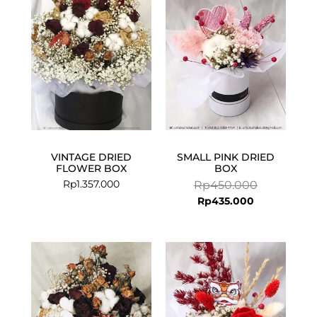
is:
was:
Rp435.000.
Rp450.000.
VINTAGE DRIED
SMALL PINK DRIED
FLOWER BOX
BOX
Rp
1.357.000
Rp
450.000
Rp
435.000
Current
Original
price
price
is:
was:
Rp1.325.000.
Rp1.357.000.