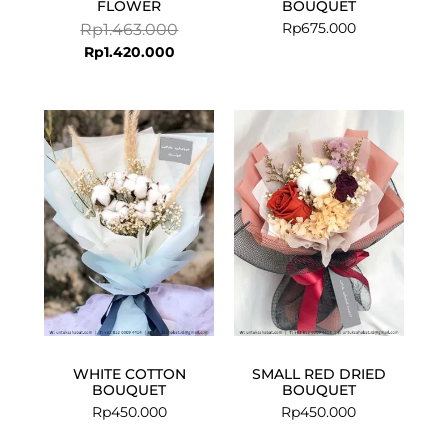
FLOWER
BOUQUET
Rp
675.000
Rp
1.463.000
Rp
1.420.000
WHITE COTTON
SMALL RED DRIED
BOUQUET
BOUQUET
Rp
450.000
Rp
450.000