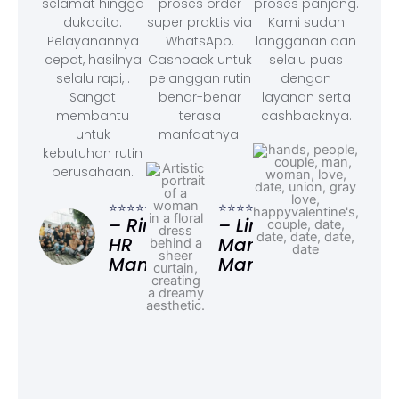
selamat hingga
proses order
proses panjang.
dukacita.
super praktis via
Kami sudah
Pelayanannya
WhatsApp.
langganan dan
cepat, hasilnya
Cashback untuk
selalu puas
selalu rapi, .
pelanggan rutin
dengan
Sangat
benar-benar
layanan serta
membantu
terasa
cashbacknya.
untuk
manfaatnya.
kebutuhan rutin
perusahaan.
⭐⭐⭐
– F
⭐⭐⭐⭐⭐
⭐⭐⭐⭐⭐
Ad
– Rina,
– Linda,
HR
Marketing
Manager
Manager