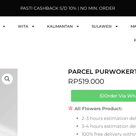
PASTI CASHBACK S/D 10% | NO MIN. ORDER
WITA
KALIMANTAN
SULAWESI
M
PARCEL PURWOKERT
RP
519.000
Order Via Wh
All Flowers Product:
2-3 hours estimation del
3-4 hours estimation deli
100% free delivery within