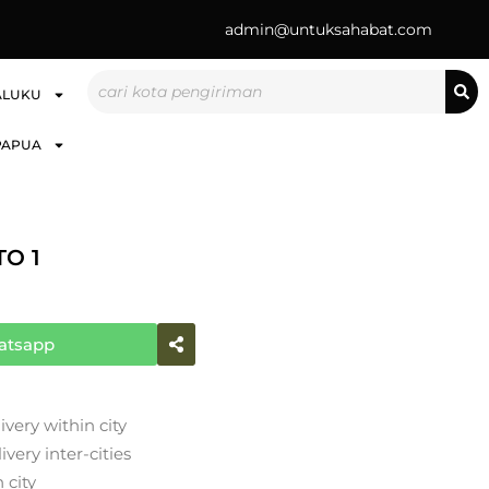
admin@untuksahabat.com
Search
ALUKU
PAPUA
O 1
atsapp
ivery within city
very inter-cities
 city