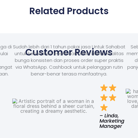
Related Products
ga di
Sudah lebih dari 1 tahun pakai jasa Untuk Sahabat
Seb
Customer Reviews
ulai
untuk kebutuhan event dan relasi bisnis. Kualitas
memb
bunga konsisten dan proses order super praktis
d
Sangat
via WhatsApp. Cashback untuk pelanggan rutin
panj
aan.
benar-benar terasa manfaatnya.
– Linda,
Marketing
Manager