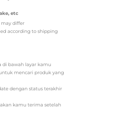
ake, etc
 may differ
lied according to shipping
a di bawah layar kamu
ntuk mencari produk yang
ate dengan status terakhir
) akan kamu terima setelah