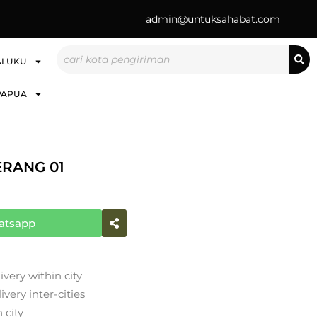
admin@untuksahabat.com
Search
ALUKU
PAPUA
RANG 01
atsapp
ivery within city
very inter-cities
 city