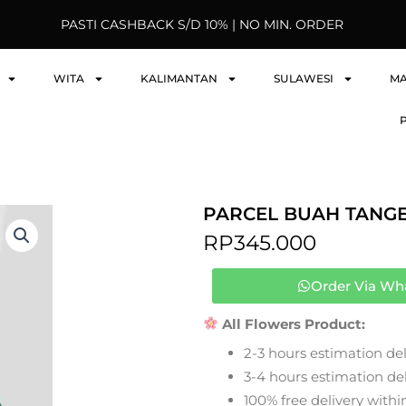
PASTI CASHBACK S/D 10% | NO MIN. ORDER
WITA
KALIMANTAN
SULAWESI
M
PARCEL BUAH TANGE
RP
345.000
Order Via Wh
All Flowers Product:
2-3 hours estimation del
3-4 hours estimation deli
100% free delivery within