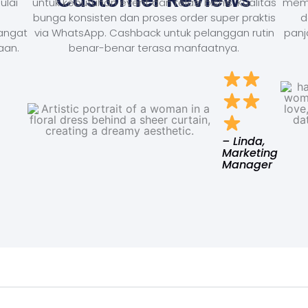
ulai
untuk kebutuhan event dan relasi bisnis. Kualitas
memb
bunga konsisten dan proses order super praktis
d
Sangat
via WhatsApp. Cashback untuk pelanggan rutin
panj
aan.
benar-benar terasa manfaatnya.
– Linda,
Marketing
Manager