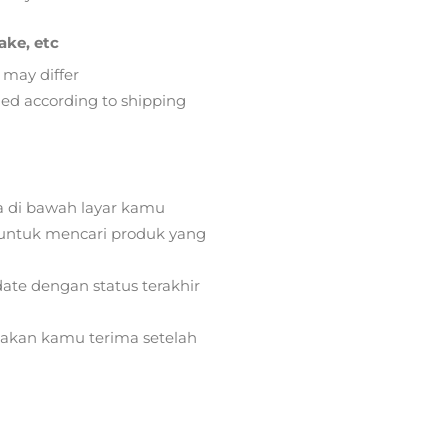
ake, etc
 may differ
lied according to shipping
a di bawah layar kamu
ntuk mencari produk yang
ate dengan status terakhir
) akan kamu terima setelah