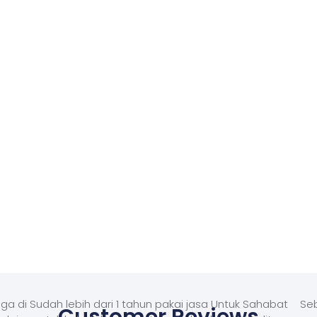
ga di
Sudah lebih dari 1 tahun pakai jasa Untuk Sahabat
Seb
Customer Reviews