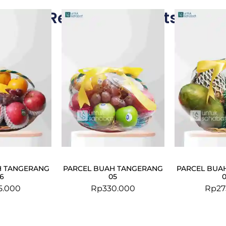
Related Products
H TANGERANG
PARCEL BUAH TANGERANG
PARCEL BUA
6
05
5.000
Rp
330.000
Rp
27