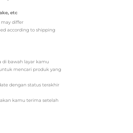
ake, etc
 may differ
lied according to shipping
a di bawah layar kamu
ntuk mencari produk yang
ate dengan status terakhir
) akan kamu terima setelah