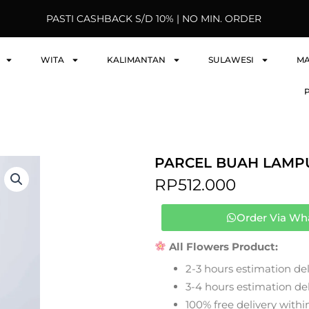
PASTI CASHBACK S/D 10% | NO MIN. ORDER
WITA
KALIMANTAN
SULAWESI
M
PARCEL BUAH LAMP
RP
512.000
Order Via Wh
All Flowers Product:
2-3 hours estimation del
3-4 hours estimation deli
100% free delivery within