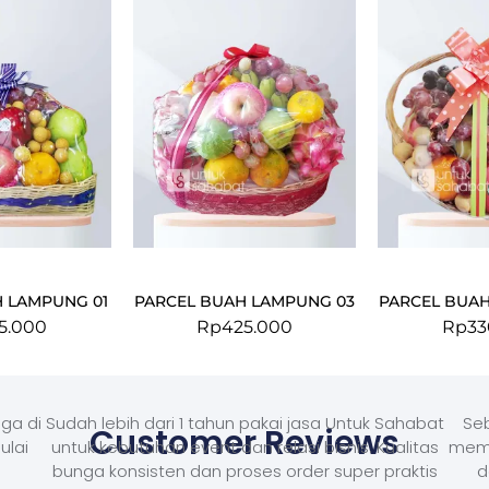
 LAMPUNG 01
PARCEL BUAH LAMPUNG 03
PARCEL BUA
5.000
Rp
425.000
Rp
33
ga di
Sudah lebih dari 1 tahun pakai jasa Untuk Sahabat
Seb
Customer Reviews
ulai
untuk kebutuhan event dan relasi bisnis. Kualitas
memb
bunga konsisten dan proses order super praktis
d