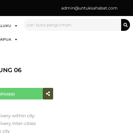
admin@untuksahabat.com
Search
ALUKU
PAPUA
UNG 06
atsapp
ivery within city
very inter-cities
 city