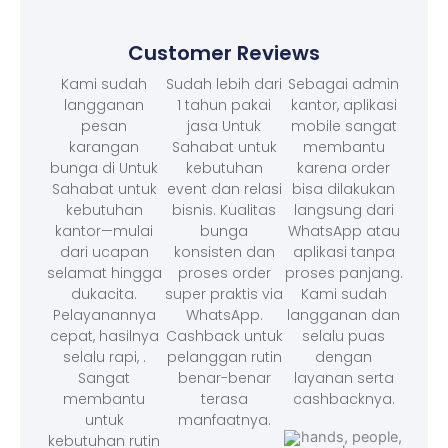
Customer Reviews
Kami sudah
Sudah lebih dari
Sebagai admin
langganan
1 tahun pakai
kantor, aplikasi
pesan
jasa Untuk
mobile sangat
karangan
Sahabat untuk
membantu
bunga di Untuk
kebutuhan
karena order
Sahabat untuk
event dan relasi
bisa dilakukan
kebutuhan
bisnis. Kualitas
langsung dari
kantor—mulai
bunga
WhatsApp atau
dari ucapan
konsisten dan
aplikasi tanpa
selamat hingga
proses order
proses panjang.
dukacita.
super praktis via
Kami sudah
Pelayanannya
WhatsApp.
langganan dan
cepat, hasilnya
Cashback untuk
selalu puas
selalu rapi, .
pelanggan rutin
dengan
Sangat
benar-benar
layanan serta
membantu
terasa
cashbacknya.
untuk
manfaatnya.
kebutuhan rutin