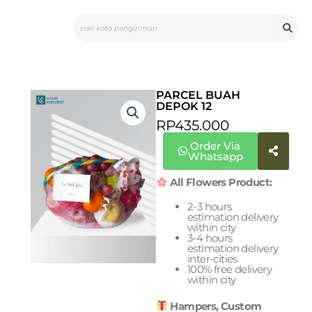
Skip
Search
to
content
PARCEL BUAH
DEPOK 12
RP
435.000
Order Via
Whatsapp
All Flowers Product:
2-3 hours
estimation delivery
within city
3-4 hours
estimation delivery
inter-cities
100% free delivery
within city
Hampers, Custom