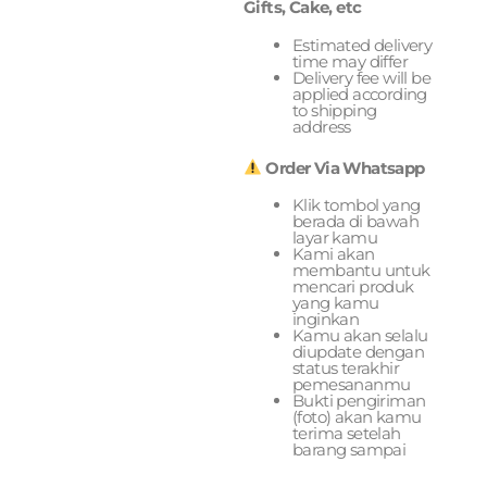
Gifts, Cake, etc
Estimated delivery
time may differ
Delivery fee will be
applied according
to shipping
address
Order Via Whatsapp
Klik tombol yang
berada di bawah
layar kamu
Kami akan
membantu untuk
mencari produk
yang kamu
inginkan
Kamu akan selalu
diupdate dengan
status terakhir
pemesananmu
Bukti pengiriman
(foto) akan kamu
terima setelah
barang sampai