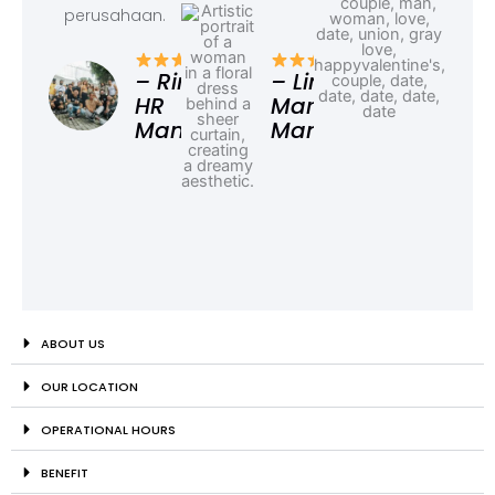
perusahaan.
– F
Ad
– Rina,
– Linda,
HR
Marketing
Manager
Manager
ABOUT US
OUR LOCATION
OPERATIONAL HOURS
BENEFIT