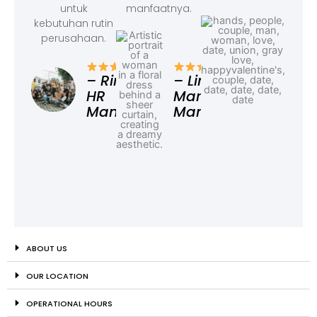
untuk
manfaatnya.
kebutuhan rutin
perusahaan.
– F
Ad
– Rina,
– Linda,
HR
Marketing
Manager
Manager
ABOUT US
OUR LOCATION
OPERATIONAL HOURS