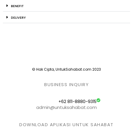
BENEFIT
DELIVERY
© Hak Cipta, UntukSahabat.com 2023
BUSINESS INQUIRY
+62 811-8880-9315
admin@untuksahabat.com
DOWNLOAD APLIKASI UNTUK SAHABAT