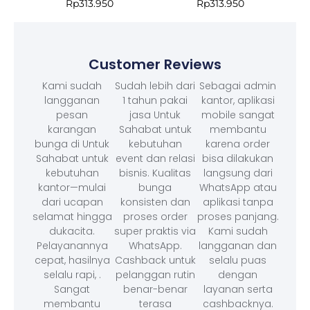
Rp
313.950
Rp
313.950
Customer Reviews
Kami sudah
Sudah lebih dari
Sebagai admin
langganan
1 tahun pakai
kantor, aplikasi
pesan
jasa Untuk
mobile sangat
karangan
Sahabat untuk
membantu
bunga di Untuk
kebutuhan
karena order
Sahabat untuk
event dan relasi
bisa dilakukan
kebutuhan
bisnis. Kualitas
langsung dari
kantor—mulai
bunga
WhatsApp atau
dari ucapan
konsisten dan
aplikasi tanpa
selamat hingga
proses order
proses panjang.
dukacita.
super praktis via
Kami sudah
Pelayanannya
WhatsApp.
langganan dan
cepat, hasilnya
Cashback untuk
selalu puas
selalu rapi, .
pelanggan rutin
dengan
Sangat
benar-benar
layanan serta
membantu
terasa
cashbacknya.