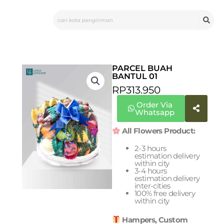
Skip
Search
to
content
PARCEL BUAH
BANTUL 01
RP
313.950
Order Via
Whatsapp
All Flowers Product:
2-3 hours
estimation delivery
within city
3-4 hours
estimation delivery
inter-cities
100% free delivery
within city
Hampers, Custom