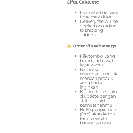
Gifts, Cake, etc
Estimated delivery
time may differ
Delivery fee will be
applied according
to shipping
address
Order Via Whatsapp
Klik tombol yang
berada di bawah
layar kamu
Kami akan
membantu untuk
mencari produk
yang kamu
inginkan
Kamu akan selalu
diupdate dengan
status terakhir
pemesananmu
Bukti pengiriman
(foto) akan kamu
terima setelah
barang sampai