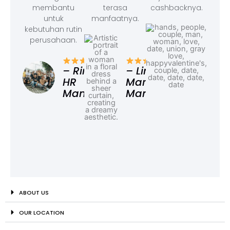
membantu
terasa
cashbacknya.
untuk
manfaatnya.
kebutuhan rutin
perusahaan.
– F
Ad
– Rina,
– Linda,
HR
Marketing
Manager
Manager
ABOUT US
OUR LOCATION