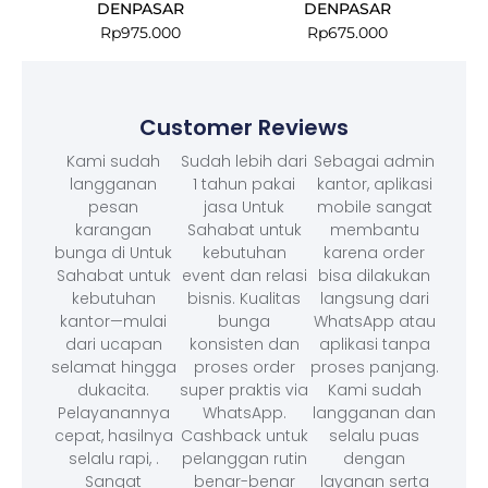
DENPASAR
DENPASAR
Rp
975.000
Rp
675.000
Customer Reviews
Kami sudah
Sudah lebih dari
Sebagai admin
langganan
1 tahun pakai
kantor, aplikasi
pesan
jasa Untuk
mobile sangat
karangan
Sahabat untuk
membantu
bunga di Untuk
kebutuhan
karena order
Sahabat untuk
event dan relasi
bisa dilakukan
kebutuhan
bisnis. Kualitas
langsung dari
kantor—mulai
bunga
WhatsApp atau
dari ucapan
konsisten dan
aplikasi tanpa
selamat hingga
proses order
proses panjang.
dukacita.
super praktis via
Kami sudah
Pelayanannya
WhatsApp.
langganan dan
cepat, hasilnya
Cashback untuk
selalu puas
selalu rapi, .
pelanggan rutin
dengan
Sangat
benar-benar
layanan serta