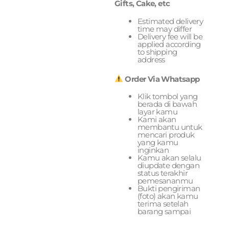
Gifts, Cake, etc
Estimated delivery
time may differ
Delivery fee will be
applied according
to shipping
address
Order Via Whatsapp
Klik tombol yang
berada di bawah
layar kamu
Kami akan
membantu untuk
mencari produk
yang kamu
inginkan
Kamu akan selalu
diupdate dengan
status terakhir
pemesananmu
Bukti pengiriman
(foto) akan kamu
terima setelah
barang sampai