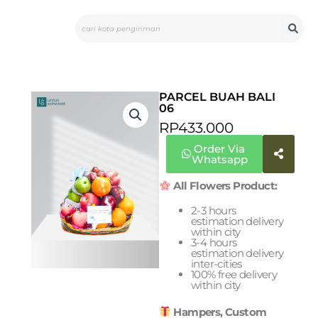
Skip
Search
to
content
PARCEL BUAH BALI
06
RP
433.000
Order Via
Whatsapp
All Flowers Product:
2-3 hours
estimation delivery
within city
3-4 hours
estimation delivery
inter-cities
100% free delivery
within city
Hampers, Custom