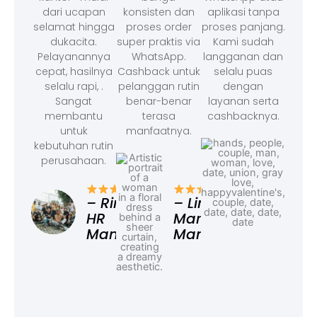
dari ucapan
konsisten dan
aplikasi tanpa
selamat hingga
proses order
proses panjang.
dukacita.
super praktis via
Kami sudah
Pelayanannya
WhatsApp.
langganan dan
cepat, hasilnya
Cashback untuk
selalu puas
selalu rapi, .
pelanggan rutin
dengan
Sangat
benar-benar
layanan serta
membantu
terasa
cashbacknya.
untuk
manfaatnya.
kebutuhan rutin
perusahaan.
– F
Ad
– Rina,
– Linda,
HR
Marketing
Manager
Manager