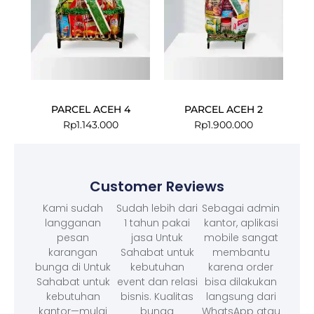
PARCEL ACEH 4
PARCEL ACEH 2
Rp
1.143.000
Rp
1.900.000
Customer Reviews
Kami sudah
Sudah lebih dari
Sebagai admin
langganan
1 tahun pakai
kantor, aplikasi
pesan
jasa Untuk
mobile sangat
karangan
Sahabat untuk
membantu
bunga di Untuk
kebutuhan
karena order
Sahabat untuk
event dan relasi
bisa dilakukan
kebutuhan
bisnis. Kualitas
langsung dari
kantor—mulai
bunga
WhatsApp atau