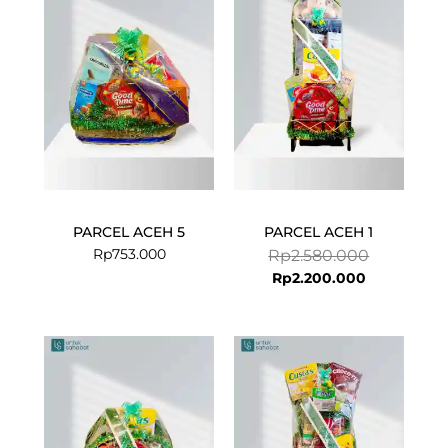
is:
was:
Rp2.200.000
Rp2.580.00
PARCEL ACEH 5
PARCEL ACEH 1
Rp
753.000
Rp
2.580.000
Rp
2.200.000