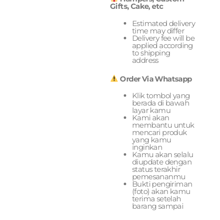
Gifts, Cake, etc
Estimated delivery
time may differ
Delivery fee will be
applied according
to shipping
address
Order Via Whatsapp
Klik tombol yang
berada di bawah
layar kamu
Kami akan
membantu untuk
mencari produk
yang kamu
inginkan
Kamu akan selalu
diupdate dengan
status terakhir
pemesananmu
Bukti pengiriman
(foto) akan kamu
terima setelah
barang sampai