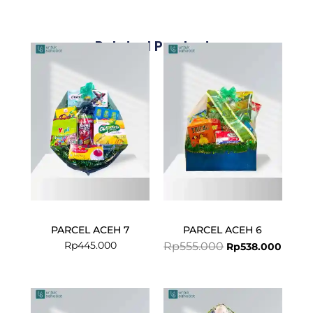
Related Products
Original
Curre
price
price
was:
is:
Rp555.000.
Rp538
PARCEL ACEH 7
PARCEL ACEH 6
Rp
445.000
Rp
555.000
Rp
538.000
Current
Original
price
price