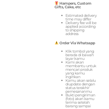
Hampers, Custom
Gifts, Cake, etc
Estimated delivery
time may differ
Delivery fee will be
applied according
to shipping
address
Order Via Whatsapp
Klik tombol yang
berada di bawah
layar kamu
Kami akan
membantu untuk
mencari produk
yang kamu
inginkan
Kamu akan selalu
diupdate dengan
status terakhir
pemesananmu
Bukti pengiriman
(foto) akan kamu
terima setelah
barang sampai