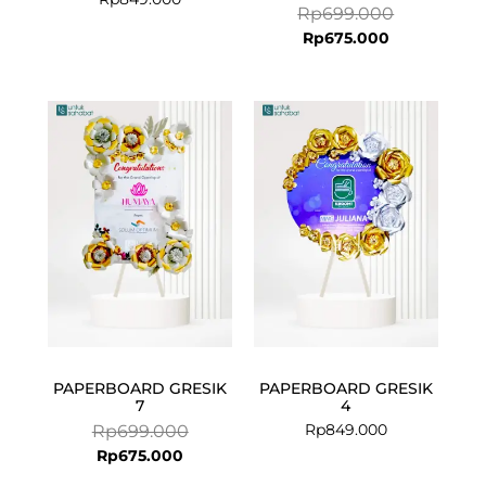
Rp
699.000
Rp
675.000
Current
Original
price
price
is:
was:
Rp675.000.
Rp699.000.
PAPERBOARD GRESIK
PAPERBOARD GRESIK
7
4
Rp
849.000
Rp
699.000
Rp
675.000