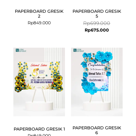
PAPERBOARD GRESIK
PAPERBOARD GRESIK
2
5
Rp
849.000
Rp
699.000
Rp
675.000
Current
Original
price
price
is:
was:
Rp675.000.
Rp699.000.
PAPERBOARD GRESIK
PAPERBOARD GRESIK 1
6
Rp
849.000