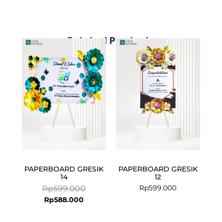
Related Products
Current
Original
price
price
is:
was:
Rp588.000.
Rp599.000.
PAPERBOARD GRESIK
PAPERBOARD GRESIK
14
12
Rp
599.000
Rp
599.000
Rp
588.000