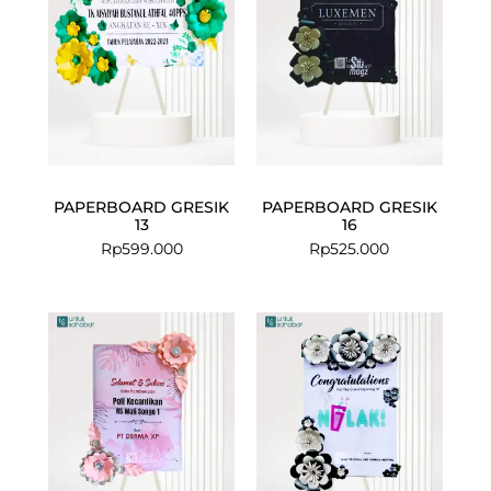
PAPERBOARD GRESIK
PAPERBOARD GRESIK
13
16
Rp
599.000
Rp
525.000
Current
Original
price
price
is:
was:
Rp630.000.
Rp649.000.