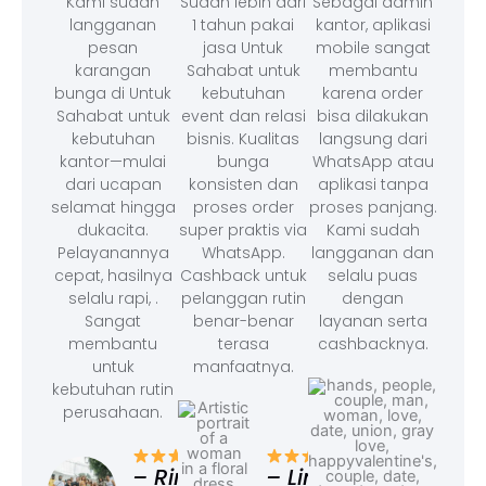
Kami sudah
Sudah lebih dari
Sebagai admin
langganan
1 tahun pakai
kantor, aplikasi
pesan
jasa Untuk
mobile sangat
karangan
Sahabat untuk
membantu
bunga di Untuk
kebutuhan
karena order
Sahabat untuk
event dan relasi
bisa dilakukan
kebutuhan
bisnis. Kualitas
langsung dari
kantor—mulai
bunga
WhatsApp atau
dari ucapan
konsisten dan
aplikasi tanpa
selamat hingga
proses order
proses panjang.
dukacita.
super praktis via
Kami sudah
Pelayanannya
WhatsApp.
langganan dan
cepat, hasilnya
Cashback untuk
selalu puas
selalu rapi, .
pelanggan rutin
dengan
Sangat
benar-benar
layanan serta
membantu
terasa
cashbacknya.
untuk
manfaatnya.
kebutuhan rutin
perusahaan.
– F
Ad
– Rina,
– Linda,