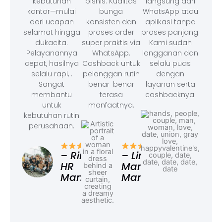
kebutuhan
bisnis. Kualitas
langsung dari
kantor—mulai
bunga
WhatsApp atau
dari ucapan
konsisten dan
aplikasi tanpa
selamat hingga
proses order
proses panjang.
dukacita.
super praktis via
Kami sudah
Pelayanannya
WhatsApp.
langganan dan
cepat, hasilnya
Cashback untuk
selalu puas
selalu rapi, .
pelanggan rutin
dengan
Sangat
benar-benar
layanan serta
membantu
terasa
cashbacknya.
untuk
manfaatnya.
kebutuhan rutin
perusahaan.
– F
Ad
– Rina,
– Linda,
HR
Marketing
Manager
Manager