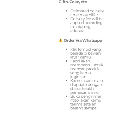
Gifts, Cake, etc
Estimated delivery
time may differ
Delivery fee will be
applied according
to shipping
address
Order Via Whatsapp
Klik tombol yang
berada di bawah
layar kamu
Kami akan
membantu untuk
mencari produk
yang kamu
inginkan
Kamu akan selalu
diupdate dengan
status terakhir
pemesananmu
Bukti pengiriman
(foto) akan kamu
terima setelah
barang sampai