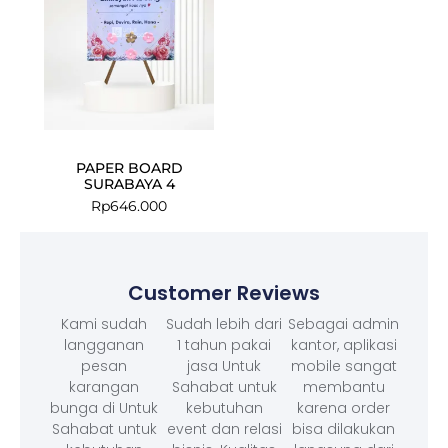
PAPER BOARD
SURABAYA 4
Rp
646.000
Customer Reviews
Kami sudah
Sudah lebih dari
Sebagai admin
langganan
1 tahun pakai
kantor, aplikasi
pesan
jasa Untuk
mobile sangat
karangan
Sahabat untuk
membantu
bunga di Untuk
kebutuhan
karena order
Sahabat untuk
event dan relasi
bisa dilakukan