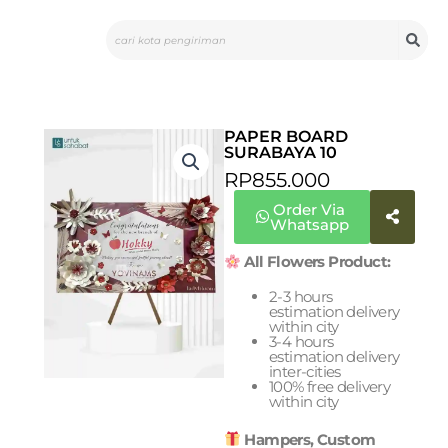
Skip
Search
to
content
PAPER BOARD
SURABAYA 10
RP
855.000
Order Via
Whatsapp
All Flowers Product:
2-3 hours
estimation delivery
within city
3-4 hours
estimation delivery
inter-cities
100% free delivery
within city
Hampers, Custom