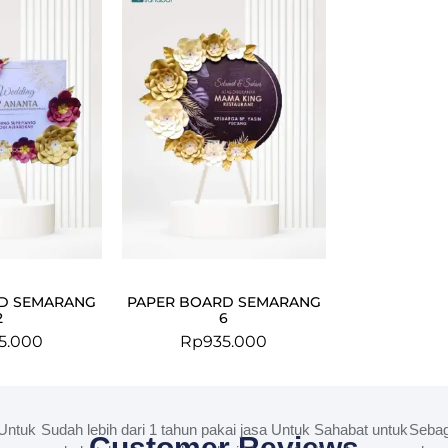
D SEMARANG
PAPER BOARD SEMARANG
2
6
5.000
Rp
935.000
Untuk
Sudah lebih dari 1 tahun pakai jasa Untuk Sahabat untuk
Sebag
Customer Reviews