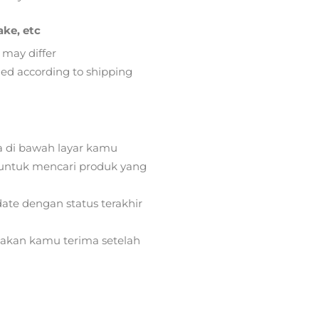
ake, etc
 may differ
lied according to shipping
a di bawah layar kamu
ntuk mencari produk yang
ate dengan status terakhir
) akan kamu terima setelah