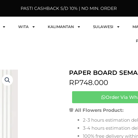
PASTI CASHBACK S/D 10% | NO MIN. ORDER
WITA
KALIMANTAN
SULAWESI
M
PAPER BOARD SEMA
RP
748.000
Order Via Wh
🌸 All Flowers Product:
2-3 hours estimation del
3-4 hours estimation deli
100% free delivery within