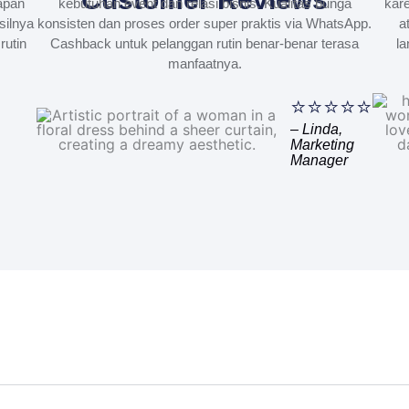
apan
kebutuhan event dan relasi bisnis. Kualitas bunga
kare
silnya
konsisten dan proses order super praktis via WhatsApp.
a
rutin
Cashback untuk pelanggan rutin benar-benar terasa
la
manfaatnya.
⭐⭐⭐⭐⭐
– Linda,
Marketing
Manager