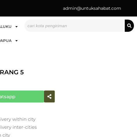
admin@untuksahabat.com
Search
ALUKU
PAPUA
RANG 5
atsapp
ivery within city
very inter-cities
 city