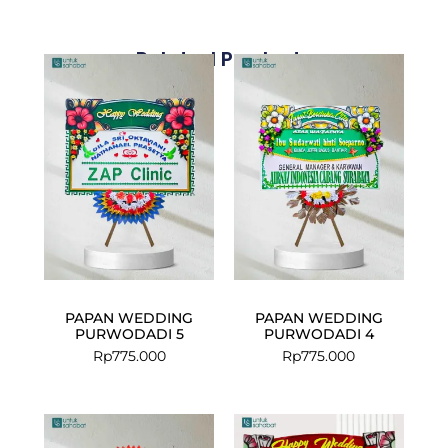
Related Products
PAPAN WEDDING
PAPAN WEDDING
PURWODADI 5
PURWODADI 4
Rp
775.000
Rp
775.000
Current
Original
price
price