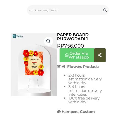
Skip
Search
to
content
PAPER BOARD
PURWODADI 1
RP
756.000
Order Via
Whatsapp
🌸 All Flowers Product:
2-3 hours
estimation delivery
within city
3-4 hours
estimation delivery
inter-cities
100% free delivery
within city
🎁 Hampers, Custom