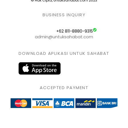
© Hak Cipta, UntukSahabat.com 2023
BUSINESS INQUIRY
+62 811-8880-9315
admin@untuksahabat.com
DOWNLOAD APLIKASI UNTUK SAHABAT
ACCEPTED PAYMENT