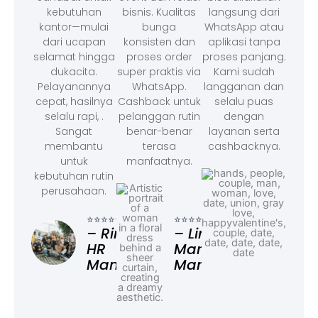
kebutuhan
bisnis. Kualitas
langsung dari
kantor—mulai
bunga
WhatsApp atau
dari ucapan
konsisten dan
aplikasi tanpa
selamat hingga
proses order
proses panjang.
dukacita.
super praktis via
Kami sudah
Pelayanannya
WhatsApp.
langganan dan
cepat, hasilnya
Cashback untuk
selalu puas
selalu rapi, .
pelanggan rutin
dengan
Sangat
benar-benar
layanan serta
membantu
terasa
cashbacknya.
untuk
manfaatnya.
kebutuhan rutin
perusahaan.
⭐⭐⭐
– F
⭐⭐⭐⭐⭐
⭐⭐⭐⭐⭐
Ad
– Rina,
– Linda,
HR
Marketing
Manager
Manager