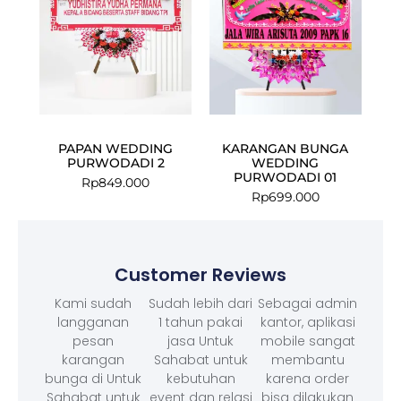
PAPAN WEDDING
KARANGAN BUNGA
PURWODADI 2
WEDDING
PURWODADI 01
Rp
849.000
Rp
699.000
Customer Reviews
Kami sudah
Sudah lebih dari
Sebagai admin
langganan
1 tahun pakai
kantor, aplikasi
pesan
jasa Untuk
mobile sangat
karangan
Sahabat untuk
membantu
bunga di Untuk
kebutuhan
karena order
Sahabat untuk
event dan relasi
bisa dilakukan