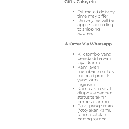
Gifts, Cake, etc
Estimated delivery
time may differ
Delivery fee will be
applied according
to shipping
address
⚠️ Order Via Whatsapp
Klik tombol yang
berada di bawah
layar kamu
Kami akan
membantu untuk
mencari produk
yang kamu
inginkan
Kamu akan selalu
diupdate dengan
status terakhir
pemesananmu
Bukti pengiriman
(foto) akan kamu
terima setelah
barang sampai