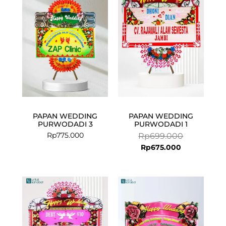
is:
was:
Rp675.000.
Rp699.000.
PAPAN WEDDING
PAPAN WEDDING
PURWODADI 3
PURWODADI 1
Rp
775.000
Rp
699.000
Rp
675.000