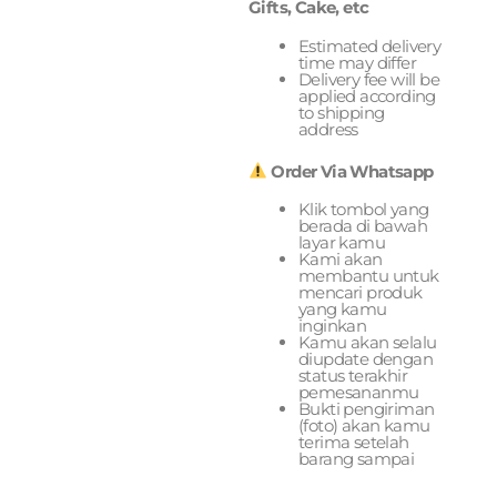
Gifts, Cake, etc
Estimated delivery
time may differ
Delivery fee will be
applied according
to shipping
address
Order Via Whatsapp
Klik tombol yang
berada di bawah
layar kamu
Kami akan
membantu untuk
mencari produk
yang kamu
inginkan
Kamu akan selalu
diupdate dengan
status terakhir
pemesananmu
Bukti pengiriman
(foto) akan kamu
terima setelah
barang sampai