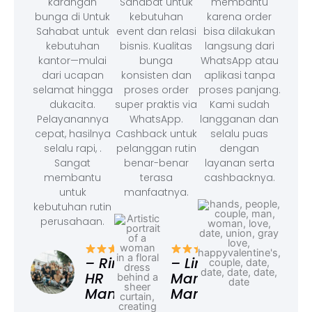
karangan
Sahabat untuk
membantu
bunga di Untuk
kebutuhan
karena order
Sahabat untuk
event dan relasi
bisa dilakukan
kebutuhan
bisnis. Kualitas
langsung dari
kantor—mulai
bunga
WhatsApp atau
dari ucapan
konsisten dan
aplikasi tanpa
selamat hingga
proses order
proses panjang.
dukacita.
super praktis via
Kami sudah
Pelayanannya
WhatsApp.
langganan dan
cepat, hasilnya
Cashback untuk
selalu puas
selalu rapi, .
pelanggan rutin
dengan
Sangat
benar-benar
layanan serta
membantu
terasa
cashbacknya.
untuk
manfaatnya.
kebutuhan rutin
perusahaan.
– F
Ad
– Rina,
– Linda,
HR
Marketing
Manager
Manager