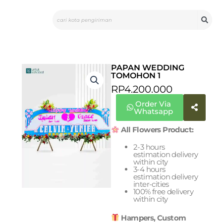
Skip
Search
to
content
PAPAN WEDDING
TOMOHON 1
RP
4.200.000
Order Via
Whatsapp
All Flowers Product:
2-3 hours
estimation delivery
within city
3-4 hours
estimation delivery
inter-cities
100% free delivery
within city
Hampers, Custom