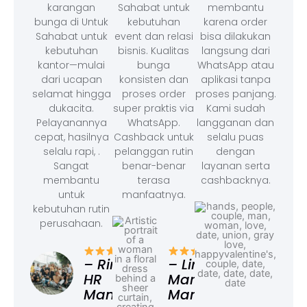
karangan
Sahabat untuk
membantu
bunga di Untuk
kebutuhan
karena order
Sahabat untuk
event dan relasi
bisa dilakukan
kebutuhan
bisnis. Kualitas
langsung dari
kantor—mulai
bunga
WhatsApp atau
dari ucapan
konsisten dan
aplikasi tanpa
selamat hingga
proses order
proses panjang.
dukacita.
super praktis via
Kami sudah
Pelayanannya
WhatsApp.
langganan dan
cepat, hasilnya
Cashback untuk
selalu puas
selalu rapi, .
pelanggan rutin
dengan
Sangat
benar-benar
layanan serta
membantu
terasa
cashbacknya.
untuk
manfaatnya.
kebutuhan rutin
perusahaan.
– F
Ad
– Rina,
– Linda,
HR
Marketing
Manager
Manager