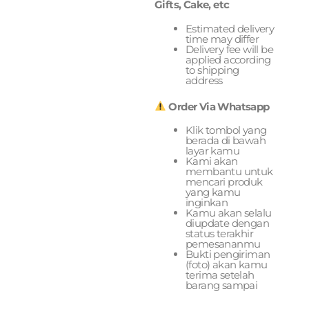
Gifts, Cake, etc
Estimated delivery
time may differ
Delivery fee will be
applied according
to shipping
address
Order Via Whatsapp
Klik tombol yang
berada di bawah
layar kamu
Kami akan
membantu untuk
mencari produk
yang kamu
inginkan
Kamu akan selalu
diupdate dengan
status terakhir
pemesananmu
Bukti pengiriman
(foto) akan kamu
terima setelah
barang sampai