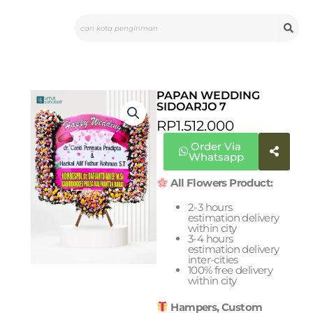
Skip
Search
to
content
PAPAN WEDDING
SIDOARJO 7
RP
1.512.000
Order Via
Whatsapp
All Flowers Product:
2-3 hours
estimation delivery
within city
3-4 hours
estimation delivery
inter-cities
100% free delivery
within city
Hampers, Custom