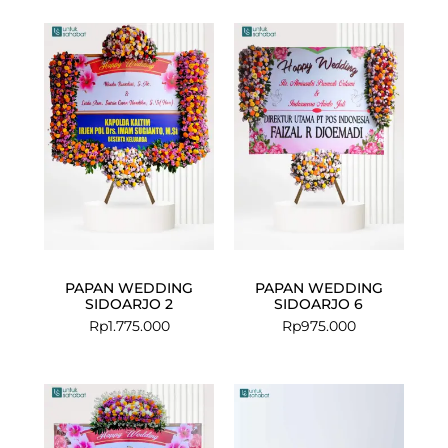
PAPAN WEDDING
PAPAN WEDDING
SIDOARJO 2
SIDOARJO 6
Rp
1.775.000
Rp
975.000
Current
Original
Current
Original
price
price
price
price
is:
was:
is:
was: