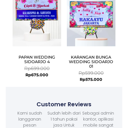
Rp675.000.
Rp699.000.
Rp575.000.
Rp599.000.
PAPAN WEDDING
KARANGAN BUNGA
SIDOARJO 4
WEDDING SIDOARJO
01
Rp
699.000
Rp
599.000
Rp
675.000
Rp
575.000
Customer Reviews
Kami sudah
Sudah lebih dari
Sebagai admin
langganan
1 tahun pakai
kantor, aplikasi
pesan
jasa Untuk
mobile sangat