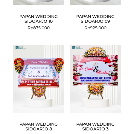
PAPAN WEDDING
PAPAN WEDDING
SIDOARJO 10
SIDOARJO 09
Rp
875.000
Rp
925.000
Current
Original
price
price
is:
was:
Rp675.000.
Rp699.000.
PAPAN WEDDING
PAPAN WEDDING
SIDOARJO 8
SIDOARJO 3