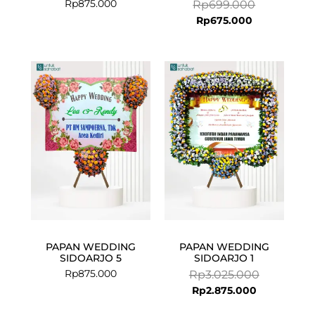
Rp
875.000
Rp
699.000
Rp
675.000
Current
Original
price
price
is:
was:
Rp2.875.000
Rp3.025.00
PAPAN WEDDING
PAPAN WEDDING
SIDOARJO 5
SIDOARJO 1
Rp
875.000
Rp
3.025.000
Rp
2.875.000