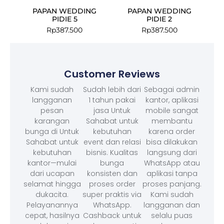
PAPAN WEDDING
PAPAN WEDDING
PIDIE 5
PIDIE 2
Rp
387.500
Rp
387.500
Customer Reviews
Kami sudah
Sudah lebih dari
Sebagai admin
langganan
1 tahun pakai
kantor, aplikasi
pesan
jasa Untuk
mobile sangat
karangan
Sahabat untuk
membantu
bunga di Untuk
kebutuhan
karena order
Sahabat untuk
event dan relasi
bisa dilakukan
kebutuhan
bisnis. Kualitas
langsung dari
kantor—mulai
bunga
WhatsApp atau
dari ucapan
konsisten dan
aplikasi tanpa
selamat hingga
proses order
proses panjang.
dukacita.
super praktis via
Kami sudah
Pelayanannya
WhatsApp.
langganan dan
cepat, hasilnya
Cashback untuk
selalu puas