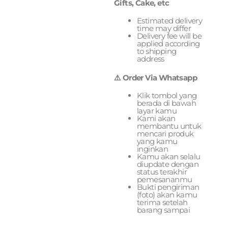
Gifts, Cake, etc
Estimated delivery
time may differ
Delivery fee will be
applied according
to shipping
address
⚠️ Order Via Whatsapp
Klik tombol yang
berada di bawah
layar kamu
Kami akan
membantu untuk
mencari produk
yang kamu
inginkan
Kamu akan selalu
diupdate dengan
status terakhir
pemesananmu
Bukti pengiriman
(foto) akan kamu
terima setelah
barang sampai