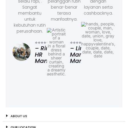
selalu rapi, .
pelanggan rutin
dengan
Sangat
benar-benar
layanan serta
membantu
terasa
cashbacknya.
untuk
manfaatnya.
kebutuhan rutin
perusahaan.
⭐⭐⭐
– F
⭐⭐⭐⭐⭐
⭐⭐⭐⭐⭐
Ad
– Rina,
– Linda,
HR
Marketing
Manager
Manager
ABOUT US
OUR LOCATION