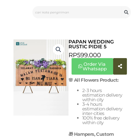
Skip
Search
to
content
PAPAN WEDDING
RUSTIC PIDIE 5
RP
599.000
Order Via
Whatsapp
🌸 All Flowers Product:
2-3 hours
estimation delivery
within city
3-4 hours
estimation delivery
inter-cities
100% free delivery
within city
🎁 Hampers, Custom