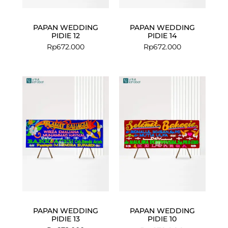
PAPAN WEDDING
PAPAN WEDDING
PIDIE 12
PIDIE 14
Rp
672.000
Rp
672.000
Current
Original
price
price
is:
was:
Rp649.000.
Rp672.000.
PAPAN WEDDING
PAPAN WEDDING
PIDIE 13
PIDIE 10