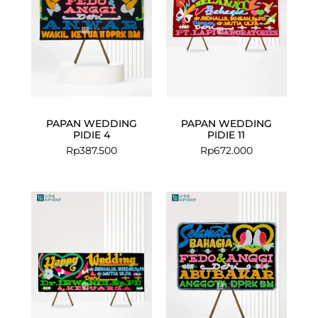
PAPAN WEDDING
PAPAN WEDDING
PIDIE 4
PIDIE 11
Rp
387.500
Rp
672.000
Current
Original
price
price
is:
was:
Rp649.000.
Rp672.000.