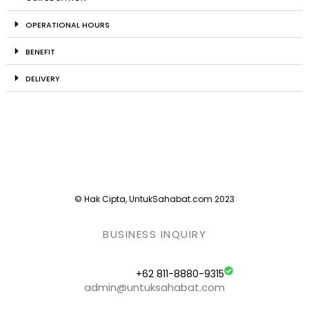
OPERATIONAL HOURS
BENEFIT
DELIVERY
© Hak Cipta, UntukSahabat.com 2023
BUSINESS INQUIRY
+62 811-8880-9315
admin@untuksahabat.com