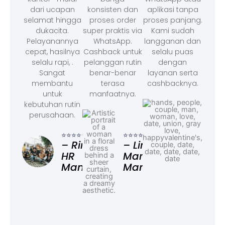
dari ucapan
konsisten dan
aplikasi tanpa
selamat hingga
proses order
proses panjang.
dukacita.
super praktis via
Kami sudah
Pelayanannya
WhatsApp.
langganan dan
cepat, hasilnya
Cashback untuk
selalu puas
selalu rapi, .
pelanggan rutin
dengan
Sangat
benar-benar
layanan serta
membantu
terasa
cashbacknya.
untuk
manfaatnya.
kebutuhan rutin
perusahaan.
⭐⭐⭐
– F
⭐⭐⭐⭐⭐
⭐⭐⭐⭐⭐
Ad
– Rina,
– Linda,
HR
Marketing
Manager
Manager