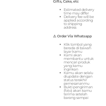
Gifts, Cake, etc
Estimated delivery
time may differ
Delivery fee will be
applied according
to shipping
address
⚠️ Order Via Whatsapp
Klik tombol yang
berada di bawah
layar kamu
Kami akan
membantu untuk
mencari produk
yang kamu
inginkan
Kamu akan selalu
diupdate dengan
status terakhir
pemesananmu
Bukti pengiriman
(foto) akan kamu
terima setelah
barang sampai