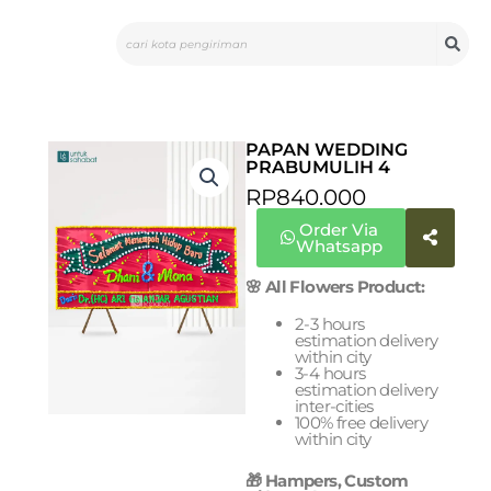
Skip
Search
to
content
PAPAN WEDDING
PRABUMULIH 4
RP
840.000
Order Via
Whatsapp
🌸 All Flowers Product:
2-3 hours
estimation delivery
within city
3-4 hours
estimation delivery
inter-cities
100% free delivery
within city
🎁 Hampers, Custom