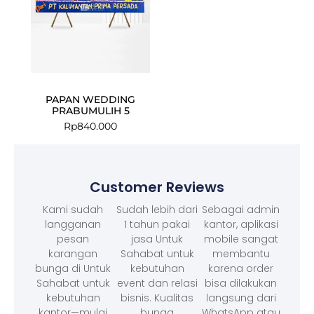
PAPAN WEDDING
PRABUMULIH 5
Rp
840.000
Customer Reviews
Kami sudah
Sudah lebih dari
Sebagai admin
langganan
1 tahun pakai
kantor, aplikasi
pesan
jasa Untuk
mobile sangat
karangan
Sahabat untuk
membantu
bunga di Untuk
kebutuhan
karena order
Sahabat untuk
event dan relasi
bisa dilakukan
kebutuhan
bisnis. Kualitas
langsung dari
kantor—mulai
bunga
WhatsApp atau