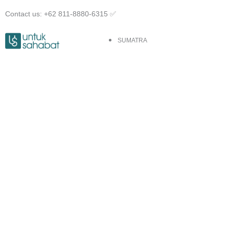
Skip
Contact us: +62 811-8880-6315 ✅︎
to
content
SUMATRA