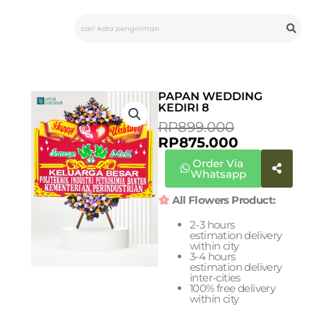
Skip
Search
to
content
PAPAN WEDDING
KEDIRI 8
CURRENT
ORIGINAL
RP
899.000
PRICE
PRICE
RP
875.000
IS:
WAS:
Order Via
RP875.000.
RP899.000
Whatsapp
All Flowers Product:
2-3 hours
estimation delivery
within city
3-4 hours
estimation delivery
inter-cities
100% free delivery
within city