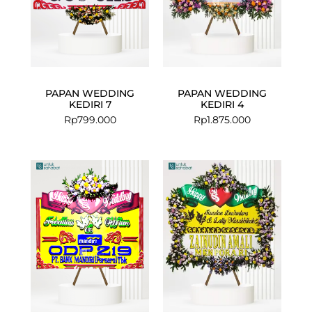
PAPAN WEDDING
PAPAN WEDDING
KEDIRI 7
KEDIRI 4
Rp
799.000
Rp
1.875.000
Current
Original
Current
Original
price
price
price
price
is:
was:
is:
was:
Rp675.000.
Rp699.000.
Rp1.780.000
Rp1.875.000