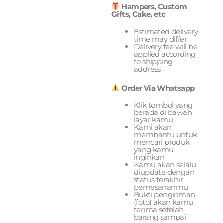
Hampers, Custom
Gifts, Cake, etc
Estimated delivery
time may differ
Delivery fee will be
applied according
to shipping
address
Order Via Whatsapp
Klik tombol yang
berada di bawah
layar kamu
Kami akan
membantu untuk
mencari produk
yang kamu
inginkan
Kamu akan selalu
diupdate dengan
status terakhir
pemesananmu
Bukti pengiriman
(foto) akan kamu
terima setelah
barang sampai