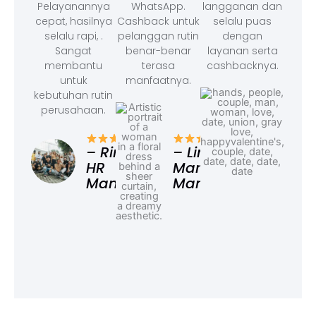
Pelayanannya
WhatsApp.
langganan dan
cepat, hasilnya
Cashback untuk
selalu puas
selalu rapi, .
pelanggan rutin
dengan
Sangat
benar-benar
layanan serta
membantu
terasa
cashbacknya.
untuk
manfaatnya.
kebutuhan rutin
perusahaan.
– F
Ad
– Rina,
– Linda,
HR
Marketing
Manager
Manager