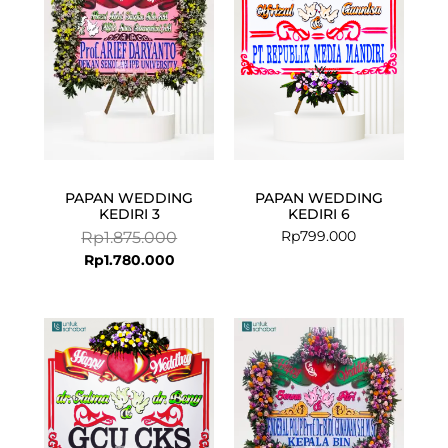
Rp1.780.000.
Rp1.875.000.
PAPAN WEDDING
PAPAN WEDDING
KEDIRI 3
KEDIRI 6
Rp
799.000
Rp
1.875.000
Rp
1.780.000