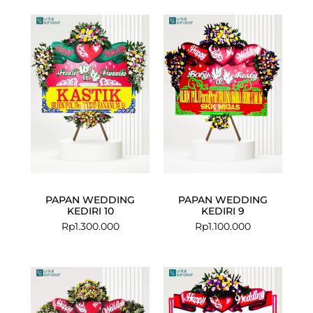
PAPAN WEDDING
PAPAN WEDDING
KEDIRI 10
KEDIRI 9
Rp
1.300.000
Rp
1.100.000
Current
Original
price
price
is:
was: