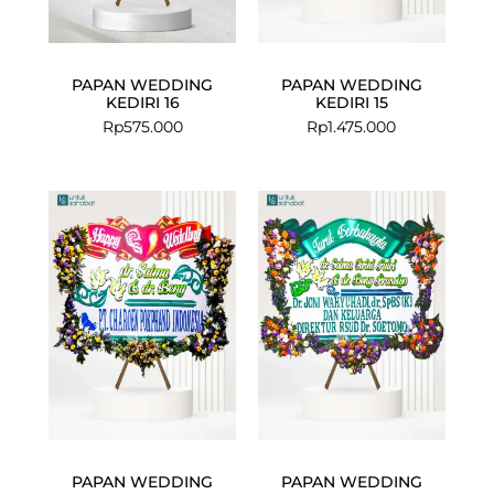
PAPAN WEDDING
PAPAN WEDDING
KEDIRI 16
KEDIRI 15
Rp
575.000
Rp
1.475.000
Current
Original
price
price
is:
was:
Rp1.275.000.
Rp1.325.000
PAPAN WEDDING
PAPAN WEDDING