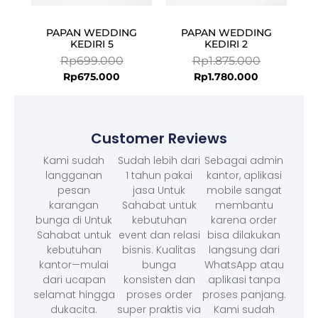
PAPAN WEDDING
PAPAN WEDDING
KEDIRI 5
KEDIRI 2
Rp
699.000
Rp
1.875.000
Rp
675.000
Rp
1.780.000
Customer Reviews
Kami sudah
Sudah lebih dari
Sebagai admin
langganan
1 tahun pakai
kantor, aplikasi
pesan
jasa Untuk
mobile sangat
karangan
Sahabat untuk
membantu
bunga di Untuk
kebutuhan
karena order
Sahabat untuk
event dan relasi
bisa dilakukan
kebutuhan
bisnis. Kualitas
langsung dari
kantor—mulai
bunga
WhatsApp atau
dari ucapan
konsisten dan
aplikasi tanpa
selamat hingga
proses order
proses panjang.
dukacita.
super praktis via
Kami sudah