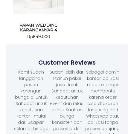
PAPAN WEDDING
KARANGANYAR 4
Rp
849.000
Customer Reviews
Kami sudah
Sudah lebih dari
Sebagai admin
langganan
1 tahun pakai
kantor, aplikasi
pesan
jasa Untuk
mobile sangat
karangan
Sahabat untuk
membantu
bunga di Untuk
kebutuhan
karena order
Sahabat untuk
event dan relasi
bisa dilakukan
kebutuhan
bisnis. Kualitas
langsung dari
kantor—mulai
bunga
WhatsApp atau
dari ucapan
konsisten dan
aplikasi tanpa
selamat hingga
proses order
proses panjang.