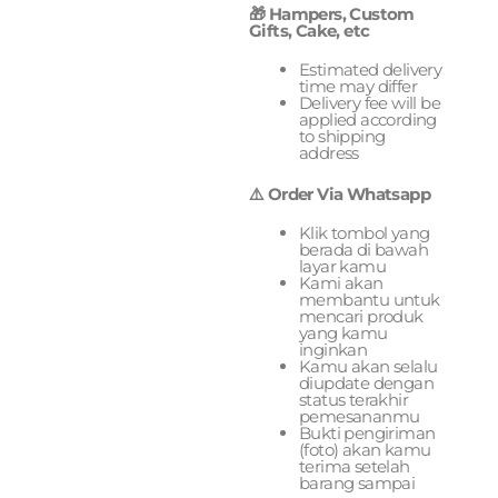
🎁 Hampers, Custom
Gifts, Cake, etc
Estimated delivery
time may differ
Delivery fee will be
applied according
to shipping
address
⚠️ Order Via Whatsapp
Klik tombol yang
berada di bawah
layar kamu
Kami akan
membantu untuk
mencari produk
yang kamu
inginkan
Kamu akan selalu
diupdate dengan
status terakhir
pemesananmu
Bukti pengiriman
(foto) akan kamu
terima setelah
barang sampai