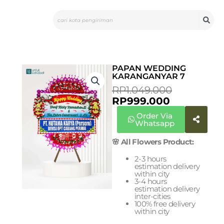
Skip
Search
to
content
PAPAN WEDDING
KARANGANYAR 7
CURRENT
ORIGINA
RP
1.049.000
PRICE
PRICE
RP
999.000
IS:
WAS:
Order Via
RP999.000
RP1.049.0
Whatsapp
🌸 All Flowers Product:
2-3 hours
estimation delivery
within city
3-4 hours
estimation delivery
inter-cities
100% free delivery
within city