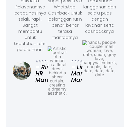
dukacita.
super praktis via
Kami sudah
Pelayanannya
WhatsApp.
langganan dan
cepat, hasilnya
Cashback untuk
selalu puas
selalu rapi, .
pelanggan rutin
dengan
Sangat
benar-benar
layanan serta
membantu
terasa
cashbacknya.
untuk
manfaatnya.
kebutuhan rutin
perusahaan.
⭐⭐⭐
– F
⭐⭐⭐⭐⭐
⭐⭐⭐⭐⭐
Ad
– Rina,
– Linda,
HR
Marketing
Manager
Manager