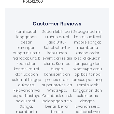
Rp
1.512.000
Customer Reviews
Kami sudah
Sudah lebih dari
Sebagai admin
langganan
1 tahun pakai
kantor, aplikasi
pesan
jasa Untuk
mobile sangat
karangan
Sahabat untuk
membantu
bunga di Untuk
kebutuhan
karena order
Sahabat untuk
event dan relasi
bisa dilakukan
kebutuhan
bisnis. Kualitas
langsung dari
kantor—mulai
bunga
WhatsApp atau
dari ucapan
konsisten dan
aplikasi tanpa
selamat hingga
proses order
proses panjang.
dukacita.
super praktis via
Kami sudah
Pelayanannya
WhatsApp.
langganan dan
cepat, hasilnya
Cashback untuk
selalu puas
selalu rapi, .
pelanggan rutin
dengan
Sangat
benar-benar
layanan serta
membantu
terasa
cashbacknya.