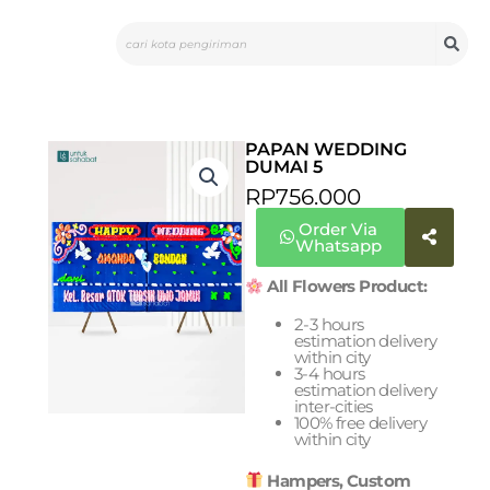
Skip
Search
to
content
PAPAN WEDDING
DUMAI 5
RP
756.000
Order Via
Whatsapp
All Flowers Product:
2-3 hours
estimation delivery
within city
3-4 hours
estimation delivery
inter-cities
100% free delivery
within city
Hampers, Custom