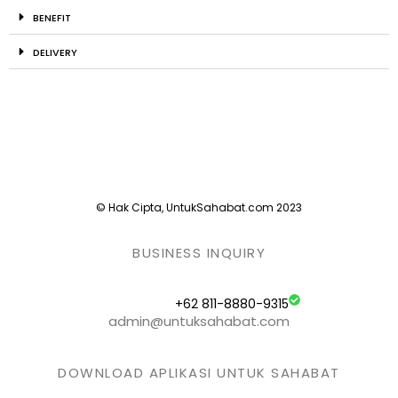
BENEFIT
DELIVERY
© Hak Cipta, UntukSahabat.com 2023
BUSINESS INQUIRY
+62 811-8880-9315
admin@untuksahabat.com
DOWNLOAD APLIKASI UNTUK SAHABAT