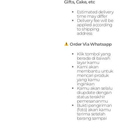
Gifts, Cake, etc
Estimated delivery
time may differ
Delivery fee will be
applied according
to shipping
address
Order Via Whatsapp
Klik tombol yang
berada di bawah
layar kamu
Kami akan
membantu untuk
mencari produk
yang kamu
inginkan
Kamu akan selalu
diupdate dengan
status terakhir
pemesananmu
Bukti pengiriman
(foto) akan kamu
terima setelah
barang sampai