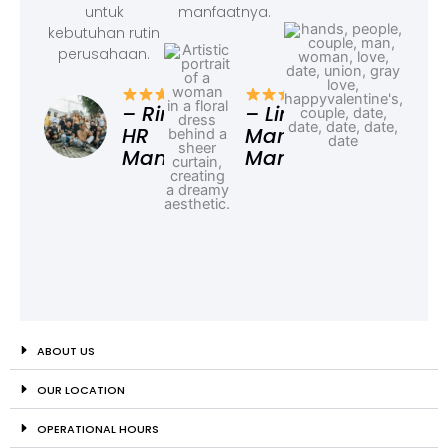
untuk
manfaatnya.
kebutuhan rutin
perusahaan.
– F
Ad
– Rina,
– Linda,
HR
Marketing
Manager
Manager
ABOUT US
OUR LOCATION
OPERATIONAL HOURS