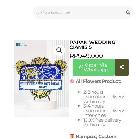
Skip
Search
to
content
PAPAN WEDDING
CIAMIS 5
RP
949.000
Order Via
Whatsapp
All Flowers Product:
2-3 hours
estimation delivery
within city
3-4 hours
estimation delivery
inter-cities
100% free delivery
within city
Hampers, Custom