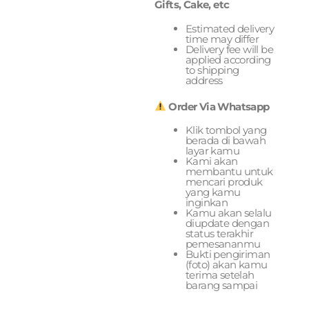
Gifts, Cake, etc
Estimated delivery
time may differ
Delivery fee will be
applied according
to shipping
address
Order Via Whatsapp
Klik tombol yang
berada di bawah
layar kamu
Kami akan
membantu untuk
mencari produk
yang kamu
inginkan
Kamu akan selalu
diupdate dengan
status terakhir
pemesananmu
Bukti pengiriman
(foto) akan kamu
terima setelah
barang sampai