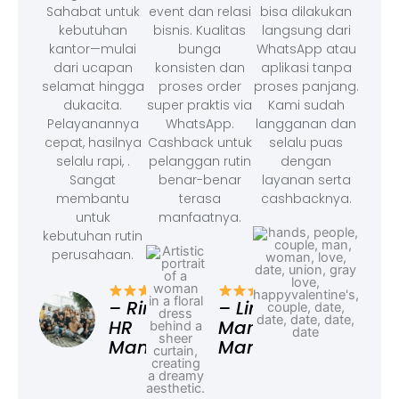
Sahabat untuk
event dan relasi
bisa dilakukan
kebutuhan
bisnis. Kualitas
langsung dari
kantor—mulai
bunga
WhatsApp atau
dari ucapan
konsisten dan
aplikasi tanpa
selamat hingga
proses order
proses panjang.
dukacita.
super praktis via
Kami sudah
Pelayanannya
WhatsApp.
langganan dan
cepat, hasilnya
Cashback untuk
selalu puas
selalu rapi, .
pelanggan rutin
dengan
Sangat
benar-benar
layanan serta
membantu
terasa
cashbacknya.
untuk
manfaatnya.
kebutuhan rutin
perusahaan.
– F
Ad
– Rina,
– Linda,
HR
Marketing
Manager
Manager