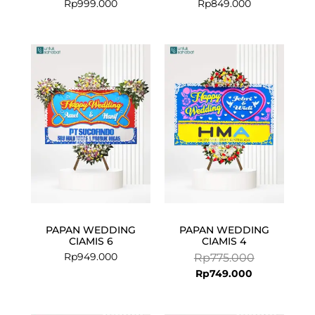
Rp
999.000
Rp
849.000
Current
Original
price
price
is:
was:
Rp749.000.
Rp775.000.
PAPAN WEDDING
PAPAN WEDDING
CIAMIS 6
CIAMIS 4
Rp
949.000
Rp
775.000
Rp
749.000