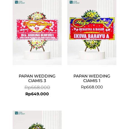
Current
Original
price
price
is:
was:
Rp649.000.
Rp668.000.
PAPAN WEDDING
PAPAN WEDDING
CIAMIS 3
CIAMIS 1
Rp
668.000
Rp
668.000
Rp
649.000