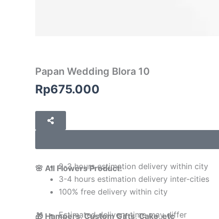
Papan Wedding Blora 10
Rp
675.000
2-3 hours estimation delivery within city
🌸 All Flowers Product:
3-4 hours estimation delivery inter-cities
100% free delivery within city
Estimated delivery time may differ
🎁 Hampers, Custom Gifts, Cake, etc