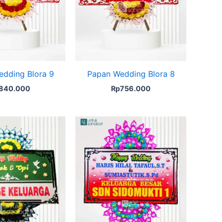
dding Blora 9
Papan Wedding Blora 8
840.000
Rp
756.000
Original
Current
price
price
was:
is:
Rp599.000.
Rp575.000.