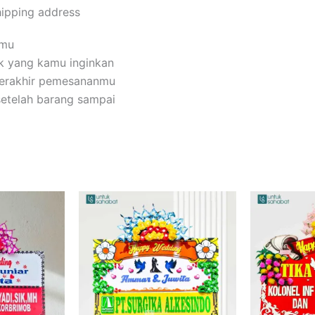
hipping address
amu
k yang kamu inginkan
terakhir pemesananmu
setelah barang sampai