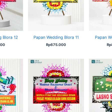
 Blora 12
Papan Wedding Blora 11
Papan We
000
Rp
675.000
Rp