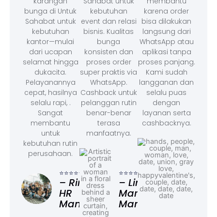
karangan
Sahabat untuk
membantu
bunga di Untuk
kebutuhan
karena order
Sahabat untuk
event dan relasi
bisa dilakukan
kebutuhan
bisnis. Kualitas
langsung dari
kantor—mulai
bunga
WhatsApp atau
dari ucapan
konsisten dan
aplikasi tanpa
selamat hingga
proses order
proses panjang.
dukacita.
super praktis via
Kami sudah
Pelayanannya
WhatsApp.
langganan dan
cepat, hasilnya
Cashback untuk
selalu puas
selalu rapi, .
pelanggan rutin
dengan
Sangat
benar-benar
layanan serta
membantu
terasa
cashbacknya.
untuk
manfaatnya.
kebutuhan rutin
perusahaan.
⭐⭐⭐
– F
⭐⭐⭐⭐⭐
⭐⭐⭐⭐⭐
Ad
– Rina,
– Linda,
HR
Marketing
Manager
Manager