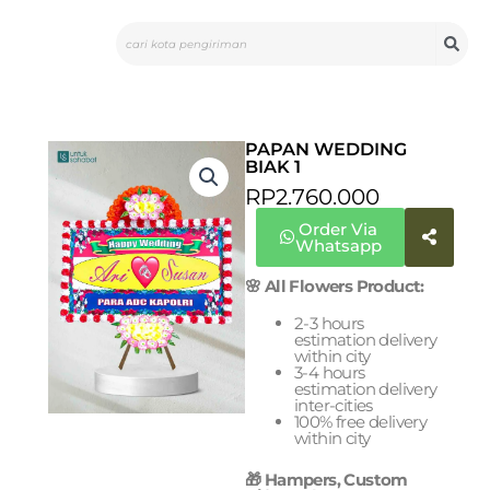
Skip
Search
to
content
PAPAN WEDDING
BIAK 1
RP
2.760.000
Order Via
Whatsapp
🌸 All Flowers Product:
2-3 hours
estimation delivery
within city
3-4 hours
estimation delivery
inter-cities
100% free delivery
within city
🎁 Hampers, Custom