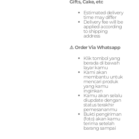
Gifts, Cake, etc
Estimated delivery
time may differ
Delivery fee will be
applied according
to shipping
address
⚠️ Order Via Whatsapp
Klik tombol yang
berada di bawah
layar kamu
Kami akan
membantu untuk
mencari produk
yang kamu
inginkan
Kamu akan selalu
diupdate dengan
status terakhir
pemesananmu
Bukti pengiriman
(foto) akan kamu
terima setelah
barang sampai