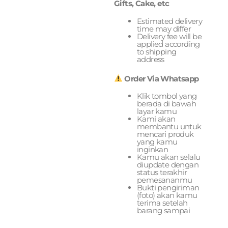
Gifts, Cake, etc
Estimated delivery
time may differ
Delivery fee will be
applied according
to shipping
address
Order Via Whatsapp
Klik tombol yang
berada di bawah
layar kamu
Kami akan
membantu untuk
mencari produk
yang kamu
inginkan
Kamu akan selalu
diupdate dengan
status terakhir
pemesananmu
Bukti pengiriman
(foto) akan kamu
terima setelah
barang sampai