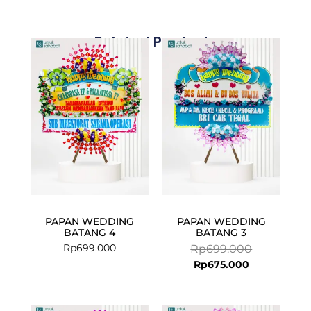
Related Products
Current
Original
price
price
is:
was:
Rp675.000.
Rp699.000.
PAPAN WEDDING
PAPAN WEDDING
BATANG 4
BATANG 3
Rp
699.000
Rp
699.000
Rp
675.000