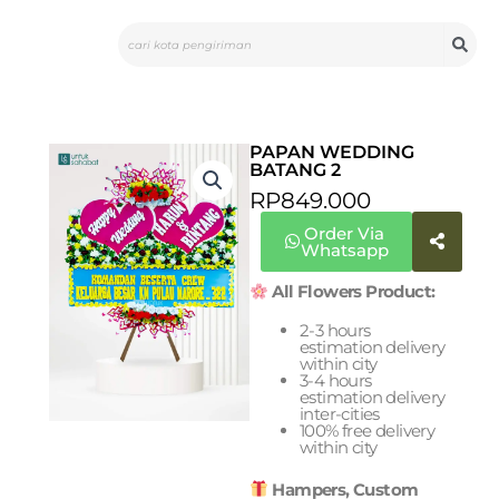
Skip
Search
to
content
PAPAN WEDDING
BATANG 2
RP
849.000
Order Via
Whatsapp
All Flowers Product:
2-3 hours
estimation delivery
within city
3-4 hours
estimation delivery
inter-cities
100% free delivery
within city
Hampers, Custom