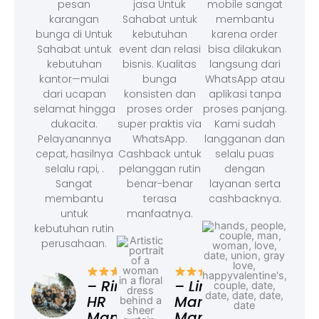
pesan
jasa Untuk
mobile sangat
karangan
Sahabat untuk
membantu
bunga di Untuk
kebutuhan
karena order
Sahabat untuk
event dan relasi
bisa dilakukan
kebutuhan
bisnis. Kualitas
langsung dari
kantor—mulai
bunga
WhatsApp atau
dari ucapan
konsisten dan
aplikasi tanpa
selamat hingga
proses order
proses panjang.
dukacita.
super praktis via
Kami sudah
Pelayanannya
WhatsApp.
langganan dan
cepat, hasilnya
Cashback untuk
selalu puas
selalu rapi, .
pelanggan rutin
dengan
Sangat
benar-benar
layanan serta
membantu
terasa
cashbacknya.
untuk
manfaatnya.
kebutuhan rutin
perusahaan.
– F
Ad
– Rina,
– Linda,
HR
Marketing
Manager
Manager