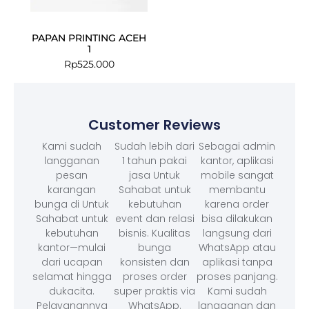
PAPAN PRINTING ACEH
1
Rp
525.000
Customer Reviews
Kami sudah
Sudah lebih dari
Sebagai admin
langganan
1 tahun pakai
kantor, aplikasi
pesan
jasa Untuk
mobile sangat
karangan
Sahabat untuk
membantu
bunga di Untuk
kebutuhan
karena order
Sahabat untuk
event dan relasi
bisa dilakukan
kebutuhan
bisnis. Kualitas
langsung dari
kantor—mulai
bunga
WhatsApp atau
dari ucapan
konsisten dan
aplikasi tanpa
selamat hingga
proses order
proses panjang.
dukacita.
super praktis via
Kami sudah
Pelayanannya
WhatsApp.
langganan dan