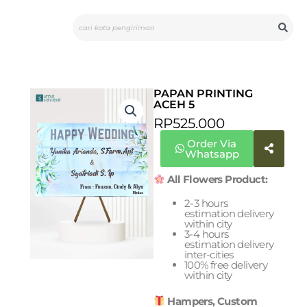
Skip
Search
to
content
PAPAN PRINTING
ACEH 5
RP
525.000
Order Via
Whatsapp
All Flowers Product:
2-3 hours
estimation delivery
within city
3-4 hours
estimation delivery
inter-cities
100% free delivery
within city
Hampers, Custom