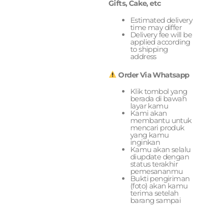
Gifts, Cake, etc
Estimated delivery
time may differ
Delivery fee will be
applied according
to shipping
address
Order Via Whatsapp
Klik tombol yang
berada di bawah
layar kamu
Kami akan
membantu untuk
mencari produk
yang kamu
inginkan
Kamu akan selalu
diupdate dengan
status terakhir
pemesananmu
Bukti pengiriman
(foto) akan kamu
terima setelah
barang sampai