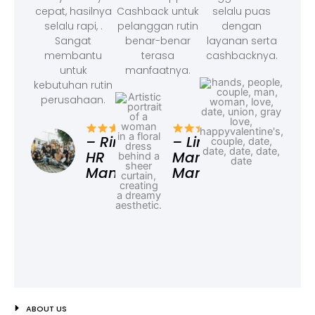
cepat, hasilnya
Cashback untuk
selalu puas
selalu rapi, .
pelanggan rutin
dengan
Sangat
benar-benar
layanan serta
membantu
terasa
cashbacknya.
untuk
manfaatnya.
kebutuhan rutin
perusahaan.
– F
Ad
– Rina,
– Linda,
HR
Marketing
Manager
Manager
ABOUT US