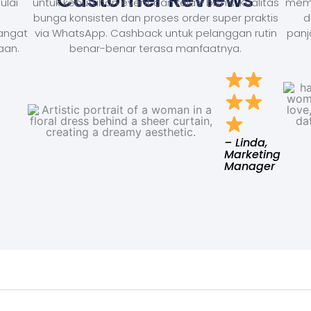
ulai
untuk kebutuhan event dan relasi bisnis. Kualitas
memb
bunga konsisten dan proses order super praktis
d
Sangat
via WhatsApp. Cashback untuk pelanggan rutin
panj
aan.
benar-benar terasa manfaatnya.
– Linda,
Marketing
Manager