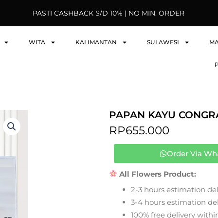
PASTI CASHBACK S/D 10% | NO MIN. ORDER
WITA
KALIMANTAN
SULAWESI
M
PAPAN KAYU CONGRA
RP
655.000
Order Via Wh
All Flowers Product:
2-3 hours estimation del
3-4 hours estimation deli
100% free delivery within