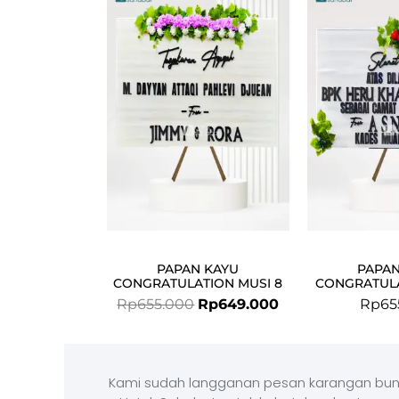
price
price
was:
is:
Rp655.000.
Rp649.000.
PAPAN KAYU
PAPAN
CONGRATULATION MUSI 8
CONGRATULA
Rp
655.000
Rp
649.000
Rp
65
Kami sudah langganan pesan karangan bun