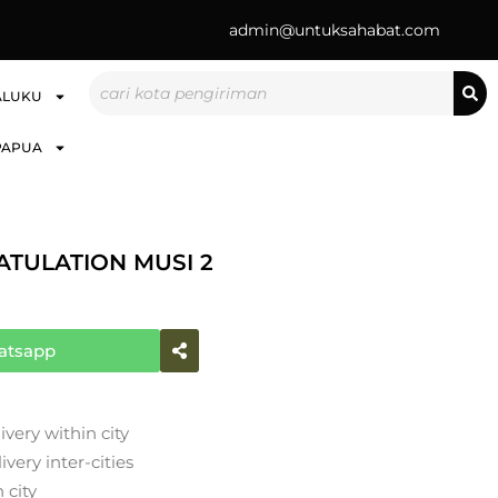
admin@untuksahabat.com
Search
ALUKU
PAPUA
TULATION MUSI 2
atsapp
ivery within city
very inter-cities
 city