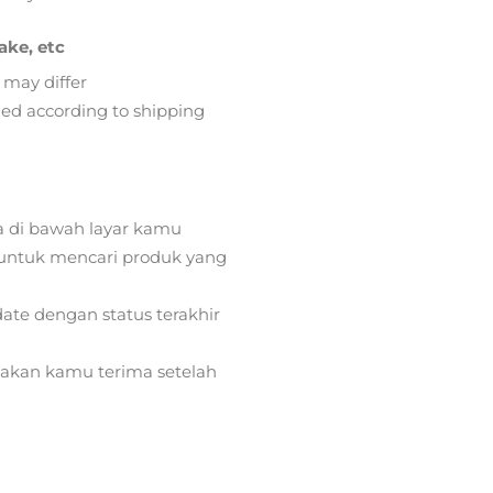
ake, etc
 may differ
lied according to shipping
a di bawah layar kamu
ntuk mencari produk yang
ate dengan status terakhir
) akan kamu terima setelah