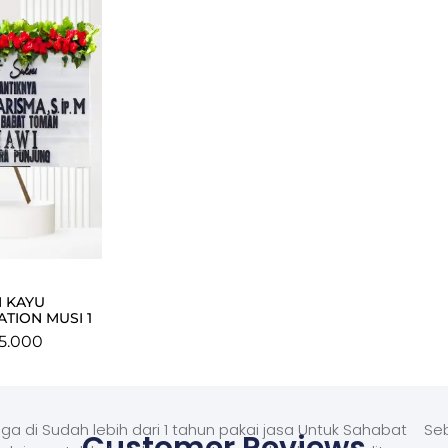
 KAYU
TION MUSI 1
5.000
ga di
Sudah lebih dari 1 tahun pakai jasa Untuk Sahabat
Seb
Customer Reviews