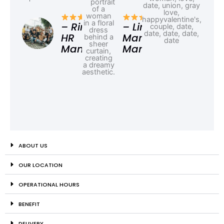
– F
Ad
– Rina,
– Linda,
HR
Marketing
Manager
Manager
ABOUT US
OUR LOCATION
OPERATIONAL HOURS
BENEFIT
DELIVERY