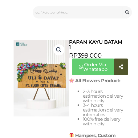
Skip
Search
to
content
PAPAN KAYU BATAM
1
RP
399.000
Order Via
Whatsapp
All Flowers Product:
2-3 hours
estimation delivery
within city
3-4 hours
estimation delivery
inter-cities
100% free delivery
within city
Hampers, Custom