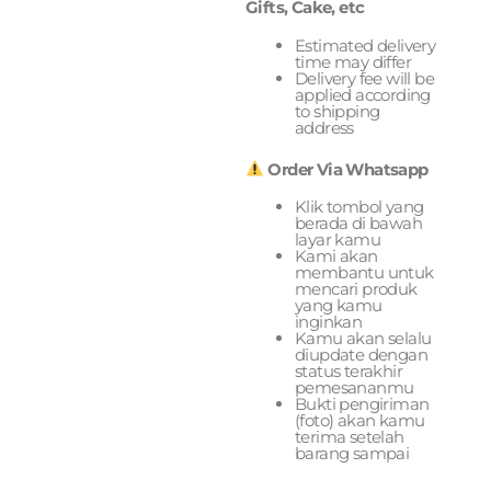
Gifts, Cake, etc
Estimated delivery
time may differ
Delivery fee will be
applied according
to shipping
address
Order Via Whatsapp
Klik tombol yang
berada di bawah
layar kamu
Kami akan
membantu untuk
mencari produk
yang kamu
inginkan
Kamu akan selalu
diupdate dengan
status terakhir
pemesananmu
Bukti pengiriman
(foto) akan kamu
terima setelah
barang sampai