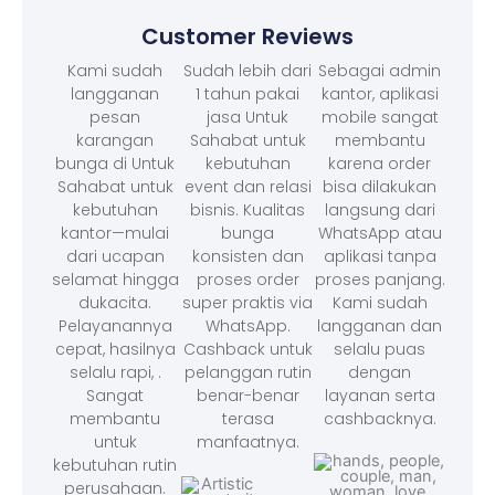
Customer Reviews
Kami sudah
Sudah lebih dari
Sebagai admin
langganan
1 tahun pakai
kantor, aplikasi
pesan
jasa Untuk
mobile sangat
karangan
Sahabat untuk
membantu
bunga di Untuk
kebutuhan
karena order
Sahabat untuk
event dan relasi
bisa dilakukan
kebutuhan
bisnis. Kualitas
langsung dari
kantor—mulai
bunga
WhatsApp atau
dari ucapan
konsisten dan
aplikasi tanpa
selamat hingga
proses order
proses panjang.
dukacita.
super praktis via
Kami sudah
Pelayanannya
WhatsApp.
langganan dan
cepat, hasilnya
Cashback untuk
selalu puas
selalu rapi, .
pelanggan rutin
dengan
Sangat
benar-benar
layanan serta
membantu
terasa
cashbacknya.
untuk
manfaatnya.
kebutuhan rutin
perusahaan.