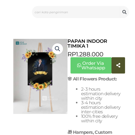
Skip
Search
to
content
PAPAN INDOOR
TIMIKA 1
RP
1.288.000
Order Via
Whatsapp
🌸 All Flowers Product:
2-3 hours
estimation delivery
within city
3-4 hours
estimation delivery
inter-cities
100% free delivery
within city
🎁 Hampers, Custom