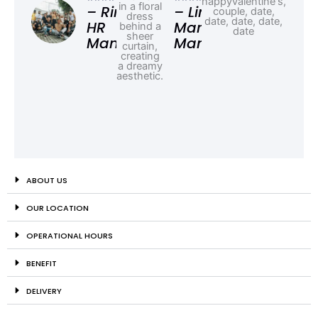
Ad
– Rina,
– Linda,
HR
Marketing
Manager
Manager
ABOUT US
OUR LOCATION
OPERATIONAL HOURS
BENEFIT
DELIVERY