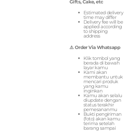
Gifts, Cake, etc
Estimated delivery
time may differ
Delivery fee will be
applied according
to shipping
address
⚠️ Order Via Whatsapp
Klik tombol yang
berada di bawah
layar kamu
Kami akan
membantu untuk
mencari produk
yang kamu
inginkan
Kamu akan selalu
diupdate dengan
status terakhir
pemesananmu
Bukti pengiriman
(foto) akan kamu
terima setelah
barang sampai