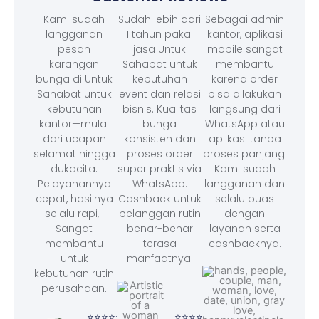
Kami sudah
Sudah lebih dari
Sebagai admin
langganan
1 tahun pakai
kantor, aplikasi
pesan
jasa Untuk
mobile sangat
karangan
Sahabat untuk
membantu
bunga di Untuk
kebutuhan
karena order
Sahabat untuk
event dan relasi
bisa dilakukan
kebutuhan
bisnis. Kualitas
langsung dari
kantor—mulai
bunga
WhatsApp atau
dari ucapan
konsisten dan
aplikasi tanpa
selamat hingga
proses order
proses panjang.
dukacita.
super praktis via
Kami sudah
Pelayanannya
WhatsApp.
langganan dan
cepat, hasilnya
Cashback untuk
selalu puas
selalu rapi, .
pelanggan rutin
dengan
Sangat
benar-benar
layanan serta
membantu
terasa
cashbacknya.
untuk
manfaatnya.
kebutuhan rutin
perusahaan.
⭐⭐⭐
– F
⭐⭐⭐⭐⭐
⭐⭐⭐⭐⭐