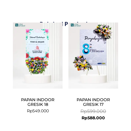
Related Products
Current
Original
price
price
is:
was:
Rp588.000.
Rp599.000.
PAPAN INDOOR
PAPAN INDOOR
GRESIK 18
GRESIK 17
Rp
549.000
Rp
599.000
Rp
588.000