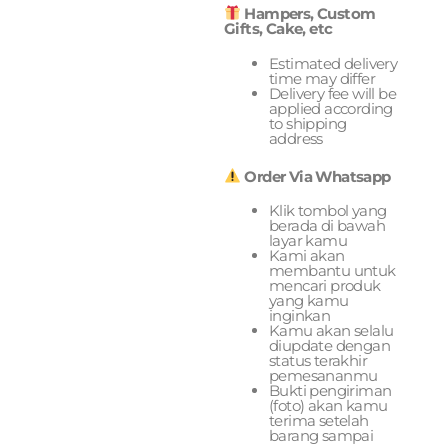
Hampers, Custom
Gifts, Cake, etc
Estimated delivery
time may differ
Delivery fee will be
applied according
to shipping
address
Order Via Whatsapp
Klik tombol yang
berada di bawah
layar kamu
Kami akan
membantu untuk
mencari produk
yang kamu
inginkan
Kamu akan selalu
diupdate dengan
status terakhir
pemesananmu
Bukti pengiriman
(foto) akan kamu
terima setelah
barang sampai