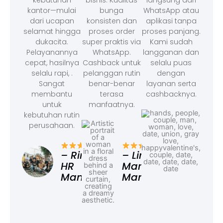
kebutuhan
bisnis. Kualitas
langsung dari
kantor—mulai
bunga
WhatsApp atau
dari ucapan
konsisten dan
aplikasi tanpa
selamat hingga
proses order
proses panjang.
dukacita.
super praktis via
Kami sudah
Pelayanannya
WhatsApp.
langganan dan
cepat, hasilnya
Cashback untuk
selalu puas
selalu rapi, .
pelanggan rutin
dengan
Sangat
benar-benar
layanan serta
membantu
terasa
cashbacknya.
untuk
manfaatnya.
kebutuhan rutin
perusahaan.
– F
Ad
– Rina,
– Linda,
HR
Marketing
Manager
Manager