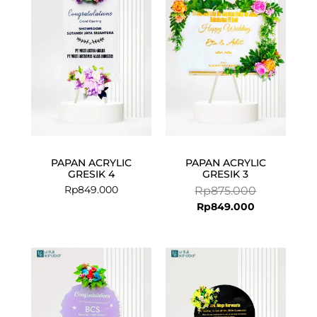
is:
was:
Rp849.000.
Rp875.000.
PAPAN ACRYLIC
PAPAN ACRYLIC
GRESIK 4
GRESIK 3
Rp
849.000
Rp
875.000
Rp
849.000