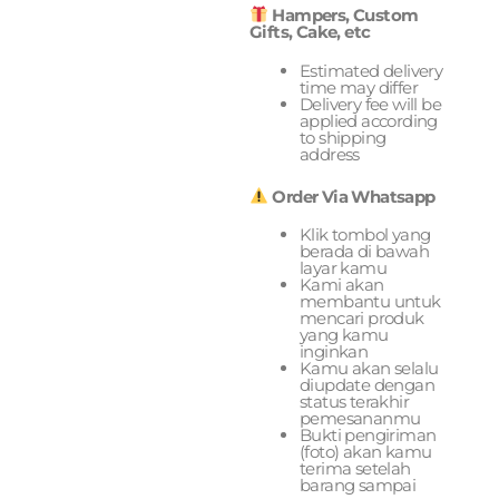
Hampers, Custom
Gifts, Cake, etc
Estimated delivery
time may differ
Delivery fee will be
applied according
to shipping
address
Order Via Whatsapp
Klik tombol yang
berada di bawah
layar kamu
Kami akan
membantu untuk
mencari produk
yang kamu
inginkan
Kamu akan selalu
diupdate dengan
status terakhir
pemesananmu
Bukti pengiriman
(foto) akan kamu
terima setelah
barang sampai