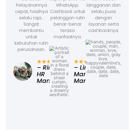
Pelayanannya
WhatsApp.
langganan dan
cepat, hasilnya
Cashback untuk
selalu puas
selalu rapi, .
pelanggan rutin
dengan
Sangat
benar-benar
layanan serta
membantu
terasa
cashbacknya.
untuk
manfaatnya.
kebutuhan rutin
perusahaan.
– F
Ad
– Rina,
– Linda,
HR
Marketing
Manager
Manager