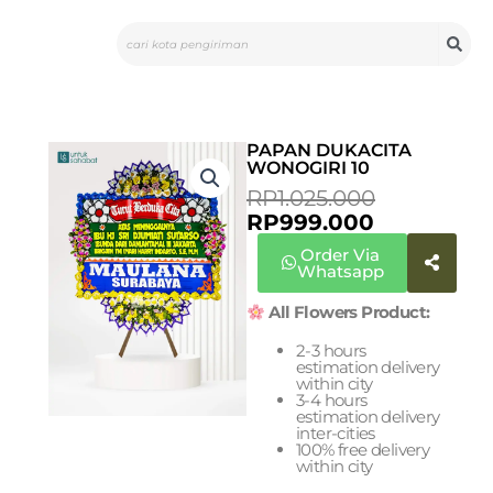
Skip
Search
to
content
PAPAN DUKACITA
WONOGIRI 10
CURRENT
ORIGINA
RP
1.025.000
PRICE
PRICE
RP
999.000
IS:
WAS:
Order Via
RP999.000
RP1.025.0
Whatsapp
All Flowers Product:
2-3 hours
estimation delivery
within city
3-4 hours
estimation delivery
inter-cities
100% free delivery
within city