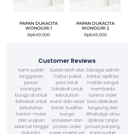
PAPAN DUKACITA
PAPAN DUKACITA
WONOGIRI 1
WONOGIRI 2
Rp
649.000
Rp
649.000
Customer Reviews
Kami sudah
Sudah lebih dari
Sebagai admin
langganan
1 tahun pakai
kantor, aplikasi
pesan
jasa Untuk
mobile sangat
karangan
Sahabat untuk
membantu
bunga di Untuk
kebutuhan
karena order
Sahabat untuk
event dan relasi
bisa dilakukan
kebutuhan
bisnis. Kualitas
langsung dari
kantor—mulai
bunga
WhatsApp atau
dari ucapan
konsisten dan
aplikasi tanpa
selamat hingga
proses order
proses panjang.
dukacita.
super praktis via
Kami sudah