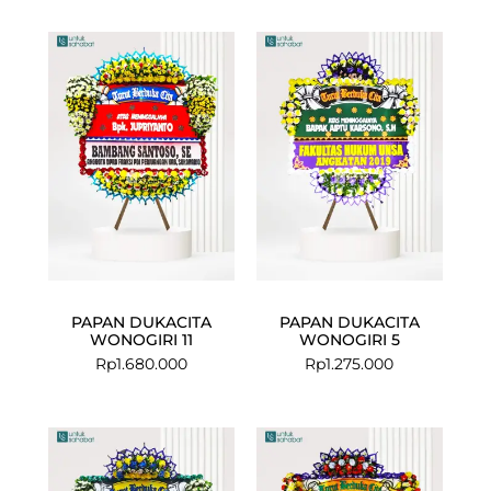
PAPAN DUKACITA
PAPAN DUKACITA
WONOGIRI 11
WONOGIRI 5
Rp
1.680.000
Rp
1.275.000
Current
Original
price
price
is:
was: