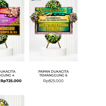
price
price
was:
is:
Rp749.000.
Rp725.000.
DUKACITA
PAPAN DUKACITA
GGUNG 4
TEMANGGUNG 6
Rp
725.000
Rp
825.000
Original
Current
price
price