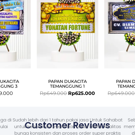
was:
is:
Rp649.000.
Rp625.000.
UKACITA
PAPAN DUKACITA
PAPAN 
GUNG 3
TEMANGGUNG 1
TEMAN
9.000
Rp
649.000
Rp
625.000
Rp
649.000
ga di
Sudah lebih dari 1 tahun pakai jasa Untuk Sahabat
Seb
Customer Reviews
ulai
untuk kebutuhan event dan relasi bisnis. Kualitas
memb
bunga konsisten dan proses order super praktis
d