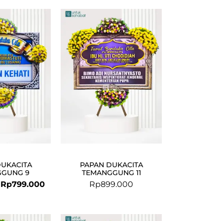
Original
Current
price
price
was:
is:
Rp825.000.
Rp799.000.
DUKACITA
PAPAN DUKACITA
GGUNG 9
TEMANGGUNG 11
Rp
799.000
Rp
899.000
Original
Current