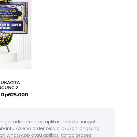
was:
is:
Rp649.000.
Rp625.000.
DUKACITA
GGUNG 2
Rp
625.000
agai admin kantor, aplikasi mobile sangat
antu karena order bisa dilakukan langsung
ari WhatsApp atau aplikasi tanpa proses