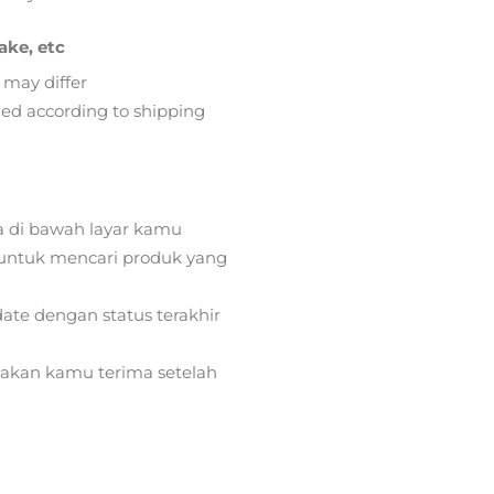
ake, etc
 may differ
lied according to shipping
a di bawah layar kamu
ntuk mencari produk yang
ate dengan status terakhir
) akan kamu terima setelah