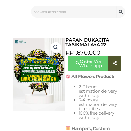
Skip
Search
to
content
PAPAN DUKACITA
TASIKMALAYA 22
RP
1.670.000
Order Via
Whatsapp
All Flowers Product:
2-3 hours
estimation delivery
within city
3-4 hours
estimation delivery
inter-cities
100% free delivery
within city
Hampers, Custom