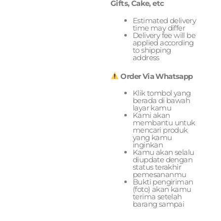
Gifts, Cake, etc
Estimated delivery
time may differ
Delivery fee will be
applied according
to shipping
address
Order Via Whatsapp
Klik tombol yang
berada di bawah
layar kamu
Kami akan
membantu untuk
mencari produk
yang kamu
inginkan
Kamu akan selalu
diupdate dengan
status terakhir
pemesananmu
Bukti pengiriman
(foto) akan kamu
terima setelah
barang sampai