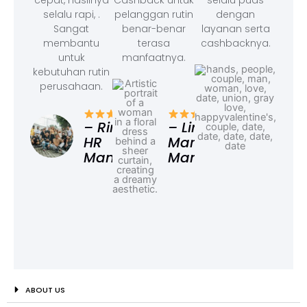
cepat, hasilnya
Cashback untuk
selalu puas
selalu rapi, .
pelanggan rutin
dengan
Sangat
benar-benar
layanan serta
membantu
terasa
cashbacknya.
untuk
manfaatnya.
kebutuhan rutin
perusahaan.
– F
Ad
– Rina,
– Linda,
HR
Marketing
Manager
Manager
ABOUT US