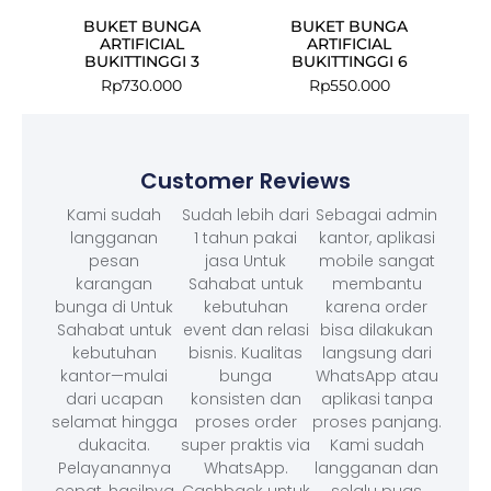
BUKET BUNGA
BUKET BUNGA
ARTIFICIAL
ARTIFICIAL
BUKITTINGGI 3
BUKITTINGGI 6
Rp
730.000
Rp
550.000
Customer Reviews
Kami sudah
Sudah lebih dari
Sebagai admin
langganan
1 tahun pakai
kantor, aplikasi
pesan
jasa Untuk
mobile sangat
karangan
Sahabat untuk
membantu
bunga di Untuk
kebutuhan
karena order
Sahabat untuk
event dan relasi
bisa dilakukan
kebutuhan
bisnis. Kualitas
langsung dari
kantor—mulai
bunga
WhatsApp atau
dari ucapan
konsisten dan
aplikasi tanpa
selamat hingga
proses order
proses panjang.
dukacita.
super praktis via
Kami sudah
Pelayanannya
WhatsApp.
langganan dan