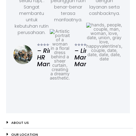
selalu rapi, .
pelanggan rutin
dengan
Sangat
benar-benar
layanan serta
membantu
terasa
cashbacknya.
untuk
manfaatnya.
kebutuhan rutin
perusahaan.
⭐⭐⭐
– F
⭐⭐⭐⭐⭐
⭐⭐⭐⭐⭐
Ad
– Rina,
– Linda,
HR
Marketing
Manager
Manager
ABOUT US
OUR LOCATION