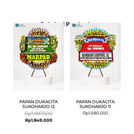
Related Products
Current
Original
price
price
is:
was:
Rp1.849.000.
Rp1.997.500.
PAPAN DUKACITA
PAPAN DUKACITA
SUKOHARJO 12
SUKOHARJO 11
Rp
1.680.000
Rp
1.997.500
Rp
1.849.000