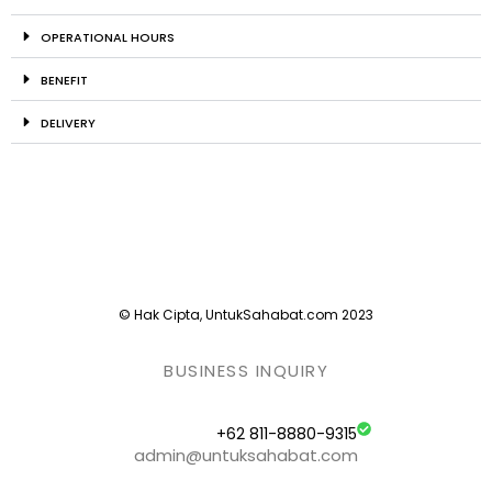
OPERATIONAL HOURS
BENEFIT
DELIVERY
© Hak Cipta, UntukSahabat.com 2023
BUSINESS INQUIRY
+62 811-8880-9315
admin@untuksahabat.com