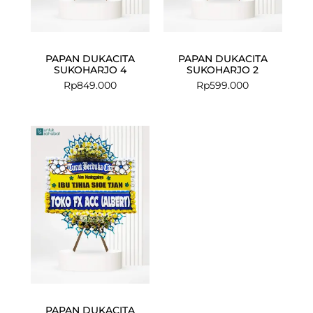
PAPAN DUKACITA
PAPAN DUKACITA
SUKOHARJO 4
SUKOHARJO 2
Rp
849.000
Rp
599.000
Current
Original
price
price
is:
was:
Rp575.000.
Rp599.000.
PAPAN DUKACITA