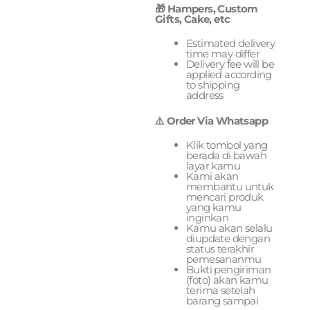
🎁 Hampers, Custom
Gifts, Cake, etc
Estimated delivery
time may differ
Delivery fee will be
applied according
to shipping
address
⚠️ Order Via Whatsapp
Klik tombol yang
berada di bawah
layar kamu
Kami akan
membantu untuk
mencari produk
yang kamu
inginkan
Kamu akan selalu
diupdate dengan
status terakhir
pemesananmu
Bukti pengiriman
(foto) akan kamu
terima setelah
barang sampai