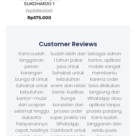
SUKOHARJO 1
Rp
599.000
Rp
575.000
Customer Reviews
Kami sudah
Sudah lebih dari
Sebagai admin
langganan
1 tahun pakai
kantor, aplikasi
pesan
jasa Untuk
mobile sangat
karangan
Sahabat untuk
membantu
bunga di Untuk
kebutuhan
karena order
Sahabat untuk
event dan relasi
bisa dilakukan
kebutuhan
bisnis. Kualitas
langsung dari
kantor—mulai
bunga
WhatsApp atau
dari ucapan
konsisten dan
aplikasi tanpa
selamat hingga
proses order
proses panjang.
dukacita.
super praktis via
Kami sudah
Pelayanannya
WhatsApp.
langganan dan
cepat, hasilnya
Cashback untuk
selalu puas