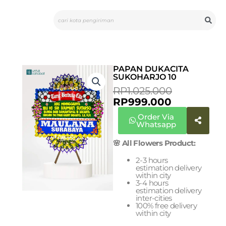
Skip
Search
to
content
PAPAN DUKACITA
SUKOHARJO 10
CURRENT
ORIGINA
RP
1.025.000
PRICE
PRICE
RP
999.000
IS:
WAS:
Order Via
RP999.000
RP1.025.0
Whatsapp
🌸 All Flowers Product:
2-3 hours
estimation delivery
within city
3-4 hours
estimation delivery
inter-cities
100% free delivery
within city