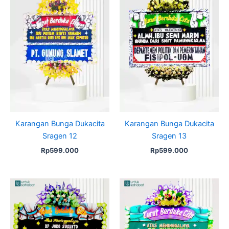
Karangan Bunga Dukacita
Karangan Bunga Dukacita
Sragen 12
Sragen 13
Rp
599.000
Rp
599.000
Original
Current
price
price
was:
is:
Rp599.000.
Rp575.000.