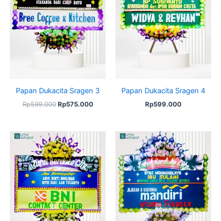
Papan Dukacita Sragen 3
Papan Dukacita Sragen 4
Rp
599.000
Rp
575.000
Rp
599.000
Original
Current
price
price
was:
is:
Rp599.000.
Rp575.000.