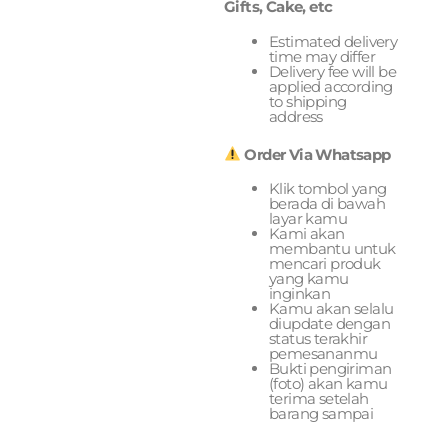
Gifts, Cake, etc
Estimated delivery
time may differ
Delivery fee will be
applied according
to shipping
address
Order Via Whatsapp
Klik tombol yang
berada di bawah
layar kamu
Kami akan
membantu untuk
mencari produk
yang kamu
inginkan
Kamu akan selalu
diupdate dengan
status terakhir
pemesananmu
Bukti pengiriman
(foto) akan kamu
terima setelah
barang sampai