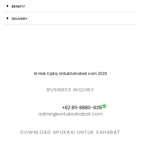
BENEFIT
DELIVERY
© Hak Cipta, UntukSahabat.com 2023
BUSINESS INQUIRY
+62 811-8880-9315
admin@untuksahabat.com
DOWNLOAD APLIKASI UNTUK SAHABAT