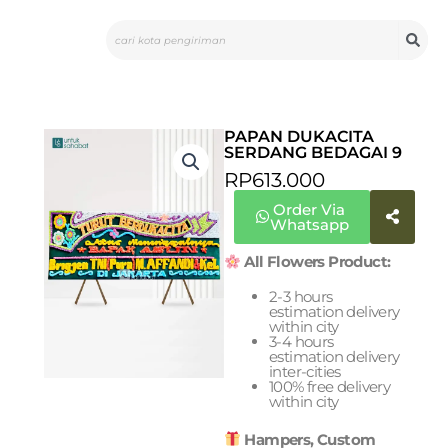
Skip
Search
to
content
PAPAN DUKACITA
SERDANG BEDAGAI 9
RP
613.000
Order Via
Whatsapp
All Flowers Product:
2-3 hours
estimation delivery
within city
3-4 hours
estimation delivery
inter-cities
100% free delivery
within city
Hampers, Custom