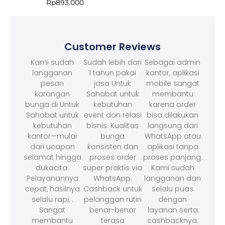
Rp
893.000
Customer Reviews
Kami sudah
Sudah lebih dari
Sebagai admin
langganan
1 tahun pakai
kantor, aplikasi
pesan
jasa Untuk
mobile sangat
karangan
Sahabat untuk
membantu
bunga di Untuk
kebutuhan
karena order
Sahabat untuk
event dan relasi
bisa dilakukan
kebutuhan
bisnis. Kualitas
langsung dari
kantor—mulai
bunga
WhatsApp atau
dari ucapan
konsisten dan
aplikasi tanpa
selamat hingga
proses order
proses panjang.
dukacita.
super praktis via
Kami sudah
Pelayanannya
WhatsApp.
langganan dan
cepat, hasilnya
Cashback untuk
selalu puas
selalu rapi, .
pelanggan rutin
dengan
Sangat
benar-benar
layanan serta
membantu
terasa
cashbacknya.