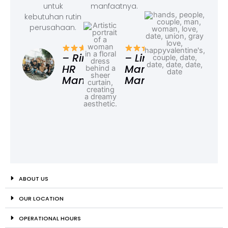
untuk
manfaatnya.
kebutuhan rutin
perusahaan.
– F
Ad
– Rina,
– Linda,
HR
Marketing
Manager
Manager
ABOUT US
OUR LOCATION
OPERATIONAL HOURS