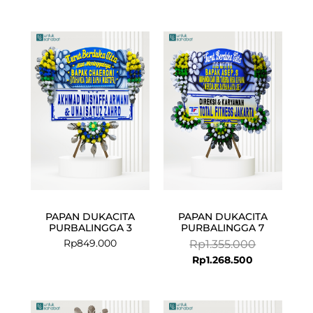
Current
Original
price
price
is:
was:
Rp1.268.500.
Rp1.355.000
PAPAN DUKACITA
PAPAN DUKACITA
PURBALINGGA 3
PURBALINGGA 7
Rp
849.000
Rp
1.355.000
Rp
1.268.500