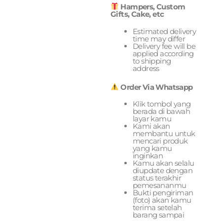
Hampers, Custom
Gifts, Cake, etc
Estimated delivery
time may differ
Delivery fee will be
applied according
to shipping
address
Order Via Whatsapp
Klik tombol yang
berada di bawah
layar kamu
Kami akan
membantu untuk
mencari produk
yang kamu
inginkan
Kamu akan selalu
diupdate dengan
status terakhir
pemesananmu
Bukti pengiriman
(foto) akan kamu
terima setelah
barang sampai