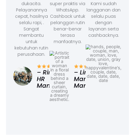
dukacita.
super praktis via
Kami sudah
Pelayanannya
WhatsApp.
langganan dan
cepat, hasilnya
Cashback untuk
selalu puas
selalu rapi, .
pelanggan rutin
dengan
Sangat
benar-benar
layanan serta
membantu
terasa
cashbacknya.
untuk
manfaatnya.
kebutuhan rutin
perusahaan.
– F
Ad
– Rina,
– Linda,
HR
Marketing
Manager
Manager