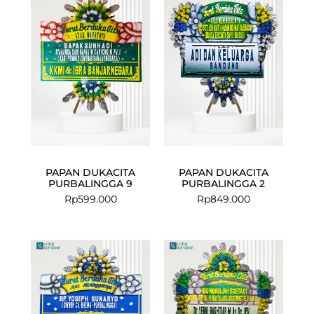
PAPAN DUKACITA
PAPAN DUKACITA
PURBALINGGA 9
PURBALINGGA 2
Rp
599.000
Rp
849.000
Current
Original
price
price
is:
was:
Rp1.275.000.
Rp1.349.000