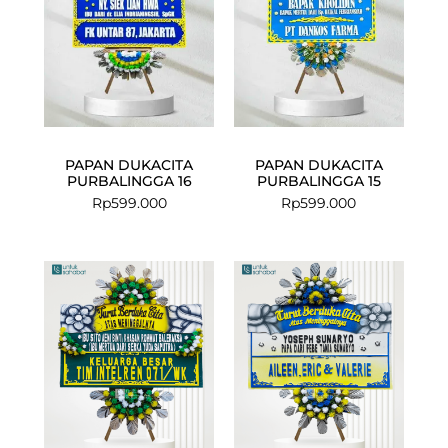
PAPAN DUKACITA
PAPAN DUKACITA
PURBALINGGA 16
PURBALINGGA 15
Rp
599.000
Rp
599.000
Current
Original
price
price
is:
was:
Rp675.000.
Rp699.000.