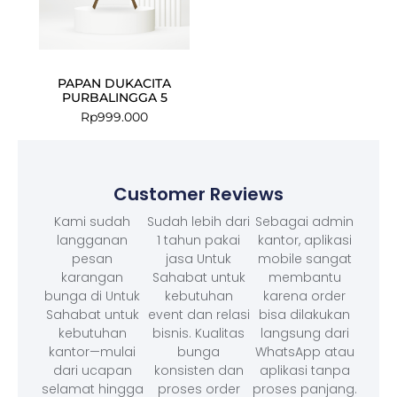
PAPAN DUKACITA
PURBALINGGA 5
Rp
999.000
Customer Reviews
Kami sudah
Sudah lebih dari
Sebagai admin
langganan
1 tahun pakai
kantor, aplikasi
pesan
jasa Untuk
mobile sangat
karangan
Sahabat untuk
membantu
bunga di Untuk
kebutuhan
karena order
Sahabat untuk
event dan relasi
bisa dilakukan
kebutuhan
bisnis. Kualitas
langsung dari
kantor—mulai
bunga
WhatsApp atau
dari ucapan
konsisten dan
aplikasi tanpa
selamat hingga
proses order
proses panjang.